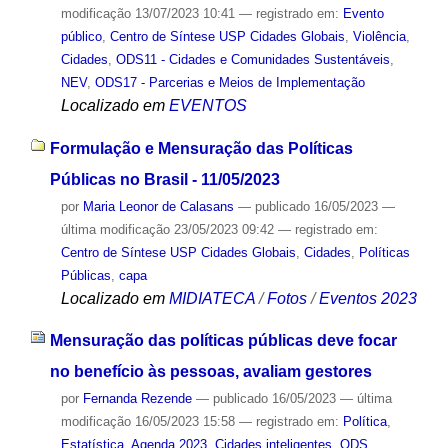
modificação
13/07/2023 10:41
— registrado em:
Evento
público
,
Centro de Síntese USP Cidades Globais
,
Violência
,
Cidades
,
ODS11 - Cidades e Comunidades Sustentáveis
,
NEV
,
ODS17 - Parcerias e Meios de Implementação
Localizado em
EVENTOS
Formulação e Mensuração das Políticas
Públicas no Brasil - 11/05/2023
por
Maria Leonor de Calasans
—
publicado
16/05/2023
—
última modificação
23/05/2023 09:42
— registrado em:
Centro de Síntese USP Cidades Globais
,
Cidades
,
Políticas
Públicas
,
capa
Localizado em
MIDIATECA
/
Fotos
/
Eventos 2023
Mensuração das políticas públicas deve focar
no benefício às pessoas, avaliam gestores
por
Fernanda Rezende
—
publicado
16/05/2023
—
última
modificação
16/05/2023 15:58
— registrado em:
Política
,
Estatística
,
Agenda 2023
,
Cidades inteligentes
,
ODS
,