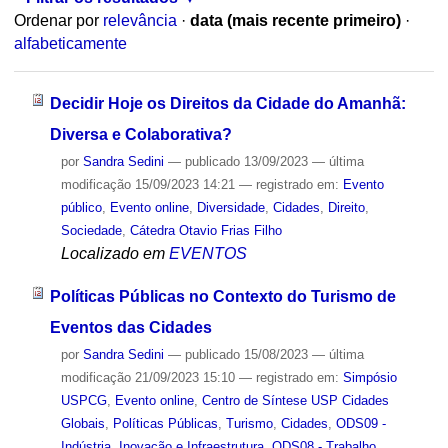
Ordenar por
relevância
·
data (mais recente primeiro)
·
alfabeticamente
Decidir Hoje os Direitos da Cidade do Amanhã:
Diversa e Colaborativa?
por
Sandra Sedini
—
publicado
13/09/2023
—
última
modificação
15/09/2023 14:21
— registrado em:
Evento
público
,
Evento online
,
Diversidade
,
Cidades
,
Direito
,
Sociedade
,
Cátedra Otavio Frias Filho
Localizado em
EVENTOS
Políticas Públicas no Contexto do Turismo de
Eventos das Cidades
por
Sandra Sedini
—
publicado
15/08/2023
—
última
modificação
21/09/2023 15:10
— registrado em:
Simpósio
USPCG
,
Evento online
,
Centro de Síntese USP Cidades
Globais
,
Políticas Públicas
,
Turismo
,
Cidades
,
ODS09 -
Indústria, Inovação e Infraestrutura
,
ODS08 - Trabalho