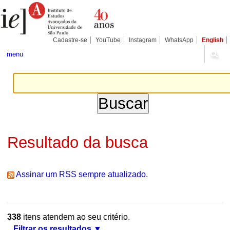
Ir
Ferramentas
Seções
para
Pessoais
o
conteúdo.
|
Cadastre-se
YouTube
Instagram
WhatsApp
English
Ir
para
menu
a
navegação
Resultado da busca
Assinar um RSS sempre atualizado.
338
itens atendem ao seu critério.
Filtrar os resultados