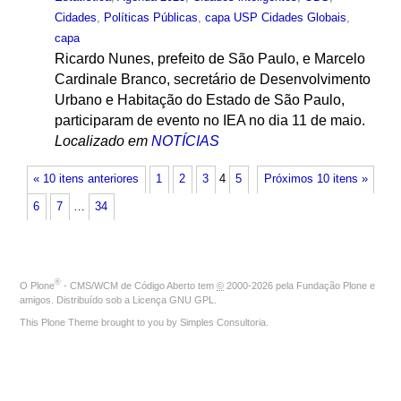
Cidades
,
Políticas Públicas
,
capa USP Cidades Globais
,
capa
Ricardo Nunes, prefeito de São Paulo, e Marcelo
Cardinale Branco, secretário de Desenvolvimento
Urbano e Habitação do Estado de São Paulo,
participaram de evento no IEA no dia 11 de maio.
Localizado em
NOTÍCIAS
« 10 itens anteriores
1
2
3
4
5
Próximos 10 itens »
6
7
…
34
®
O
Plone
- CMS/WCM de Código Aberto
tem
©
2000-2026 pela
Fundação Plone
e
amigos. Distribuído sob a
Licença GNU GPL
.
This Plone Theme brought to you by
Simples Consultoria
.