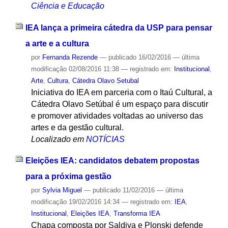
Ciência e Educação
IEA lança a primeira cátedra da USP para pensar
a arte e a cultura
por
Fernanda Rezende
—
publicado
16/02/2016
—
última
modificação
02/08/2016 11:38
— registrado em:
Institucional
,
Arte
,
Cultura
,
Cátedra Olavo Setubal
Iniciativa do IEA em parceria com o Itaú Cultural, a
Cátedra Olavo Setúbal é um espaço para discutir
e promover atividades voltadas ao universo das
artes e da gestão cultural.
Localizado em
NOTÍCIAS
Eleições IEA: candidatos debatem propostas
para a próxima gestão
por
Sylvia Miguel
—
publicado
11/02/2016
—
última
modificação
19/02/2016 14:34
— registrado em:
IEA
,
Institucional
,
Eleições IEA
,
Transforma IEA
Chapa composta por Saldiva e Plonski defende