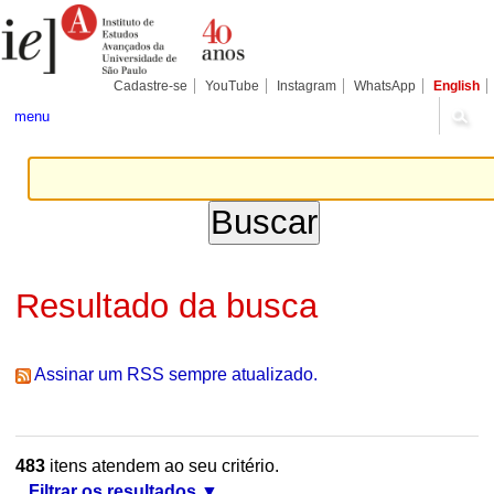
Ir
Ferramentas
Seções
para
Pessoais
o
conteúdo.
|
Cadastre-se
YouTube
Instagram
WhatsApp
English
Ir
para
menu
a
navegação
Resultado da busca
Assinar um RSS sempre atualizado.
483
itens atendem ao seu critério.
Filtrar os resultados