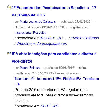
1º Encontro dos Pesquisadores Sabáticos - 17
de janeiro de 2016
por
Maria Leonor de Calasans
—
publicado
27/01/2016
—
última modificação
19/04/2017 17:06
— registrado em:
Institucional
,
Pesquisa
Localizado em
MIDIATECA
/
…
/
Eventos Internos
/
Workshops de pesquisadores
IEA abre inscrições para candidatos a diretor e
vice-diretor
por
Mauro Bellesa
—
publicado
19/01/2016
—
última
modificação
27/01/2020 13:21
— registrado em:
Transformação
,
Institucional
,
IEA
,
Eleições IEA
,
Transforma
IEA
Portaria 2/16 do diretor do IEA regulamenta
processo eleitoral para diretor e vice-diretor do
Instituto.
Localizado em
NOTÍCIAS