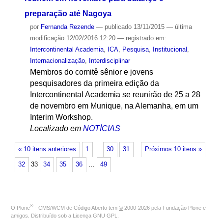
preparação até Nagoya
por
Fernanda Rezende
—
publicado
13/11/2015
—
última
modificação
12/02/2016 12:20
— registrado em:
Intercontinental Academia
,
ICA
,
Pesquisa
,
Institucional
,
Internacionalização
,
Interdisciplinar
Membros do comitê sênior e jovens
pesquisadores da primeira edição da
Intercontinental Academia se reunirão de 25 a 28
de novembro em Munique, na Alemanha, em um
Interim Workshop.
Localizado em
NOTÍCIAS
« 10 itens anteriores
1
…
30
31
Próximos 10 itens »
32
33
34
35
36
…
49
®
O
Plone
- CMS/WCM de Código Aberto
tem
©
2000-2026 pela
Fundação Plone
e
amigos. Distribuído sob a
Licença GNU GPL
.