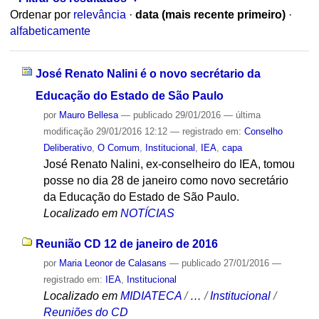
Ordenar por
relevância
·
data (mais recente primeiro)
·
alfabeticamente
José Renato Nalini é o novo secrétario da
Educação do Estado de São Paulo
por
Mauro Bellesa
—
publicado
29/01/2016
—
última
modificação
29/01/2016 12:12
— registrado em:
Conselho
Deliberativo
,
O Comum
,
Institucional
,
IEA
,
capa
José Renato Nalini, ex-conselheiro do IEA, tomou
posse no dia 28 de janeiro como novo secretário
da Educação do Estado de São Paulo.
Localizado em
NOTÍCIAS
Reunião CD 12 de janeiro de 2016
por
Maria Leonor de Calasans
—
publicado
27/01/2016
—
registrado em:
IEA
,
Institucional
Localizado em
MIDIATECA
/
…
/
Institucional
/
Reuniões do CD