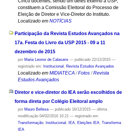
Cinco docentes, sendo um deles externo à USP,
constituem a Comissão Eleitoral do Processo de
Eleição de Diretor e Vice-Diretor do Instituto.
Localizado em
NOTÍCIAS
Participação da Revista Estudos Avançados na
17a. Festa do Livro da USP 2015 - 09 a 11
dezembro de 2015
por
Maria Leonor de Calasans
—
publicado
22/12/2015
—
registrado em:
Institucional
,
Revista Estudos Avançados
Localizado em
MIDIATECA
/
Fotos
/
Revista
Estudos Avançados
Diretor e vice-diretor do IEA serão escolhidos de
forma direta por Colégio Eleitoral amplo
por
Mauro Bellesa
—
publicado
16/12/2015
—
última
modificação
04/02/2016 10:21
— registrado em:
Transformação
,
Institucional
,
IEA
,
Eleições IEA
,
Transforma
IEA