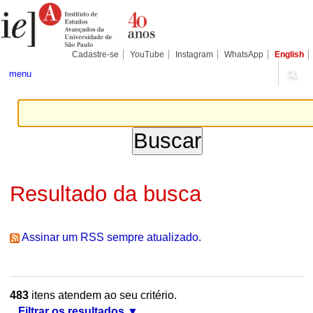
Ir
Ferramentas
Seções
para
Pessoais
o
conteúdo.
|
Cadastre-se
YouTube
Instagram
WhatsApp
English
Ir
para
menu
a
navegação
Resultado da busca
Assinar um RSS sempre atualizado.
483
itens atendem ao seu critério.
Filtrar os resultados