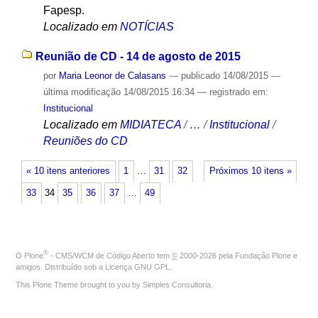
Fapesp.
Localizado em
NOTÍCIAS
Reunião de CD - 14 de agosto de 2015
por
Maria Leonor de Calasans
—
publicado
14/08/2015
—
última modificação
14/08/2015 16:34
— registrado em:
Institucional
Localizado em
MIDIATECA
/
…
/
Institucional
/
Reuniões do CD
« 10 itens anteriores
1
…
31
32
Próximos 10 itens »
33
34
35
36
37
…
49
®
O
Plone
- CMS/WCM de Código Aberto
tem
©
2000-2026 pela
Fundação Plone
e
amigos. Distribuído sob a
Licença GNU GPL
.
This Plone Theme brought to you by
Simples Consultoria
.