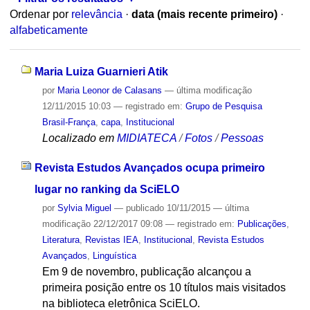
Ordenar por
relevância
·
data (mais recente primeiro)
·
alfabeticamente
Maria Luiza Guarnieri Atik
por
Maria Leonor de Calasans
—
última modificação
12/11/2015 10:03
— registrado em:
Grupo de Pesquisa
Brasil-França
,
capa
,
Institucional
Localizado em
MIDIATECA
/
Fotos
/
Pessoas
Revista Estudos Avançados ocupa primeiro
lugar no ranking da SciELO
por
Sylvia Miguel
—
publicado
10/11/2015
—
última
modificação
22/12/2017 09:08
— registrado em:
Publicações
,
Literatura
,
Revistas IEA
,
Institucional
,
Revista Estudos
Avançados
,
Linguística
Em 9 de novembro, publicação alcançou a
primeira posição entre os 10 títulos mais visitados
na biblioteca eletrônica SciELO.