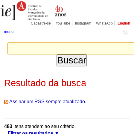
Ir
Ferramentas
Seções
para
Pessoais
o
conteúdo.
|
Cadastre-se
YouTube
Instagram
WhatsApp
English
Ir
para
menu
a
navegação
Resultado da busca
Assinar um RSS sempre atualizado.
483
itens atendem ao seu critério.
Filtrar os resultados