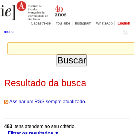
Ir
Ferramentas
Seções
para
Pessoais
o
conteúdo.
|
Cadastre-se
YouTube
Instagram
WhatsApp
English
Ir
para
menu
a
navegação
Resultado da busca
Assinar um RSS sempre atualizado.
483
itens atendem ao seu critério.
Filtrar os resultados