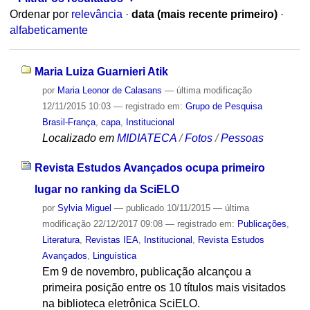
Ordenar por
relevância
·
data (mais recente primeiro)
·
alfabeticamente
Maria Luiza Guarnieri Atik
por
Maria Leonor de Calasans
—
última modificação
12/11/2015 10:03
— registrado em:
Grupo de Pesquisa
Brasil-França
,
capa
,
Institucional
Localizado em
MIDIATECA
/
Fotos
/
Pessoas
Revista Estudos Avançados ocupa primeiro
lugar no ranking da SciELO
por
Sylvia Miguel
—
publicado
10/11/2015
—
última
modificação
22/12/2017 09:08
— registrado em:
Publicações
,
Literatura
,
Revistas IEA
,
Institucional
,
Revista Estudos
Avançados
,
Linguística
Em 9 de novembro, publicação alcançou a
primeira posição entre os 10 títulos mais visitados
na biblioteca eletrônica SciELO.