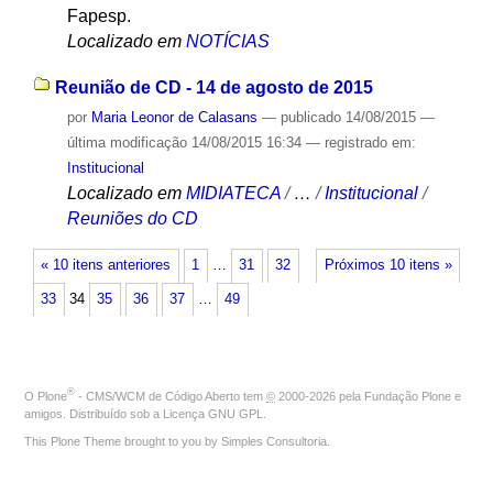
Fapesp.
Localizado em
NOTÍCIAS
Reunião de CD - 14 de agosto de 2015
por
Maria Leonor de Calasans
—
publicado
14/08/2015
—
última modificação
14/08/2015 16:34
— registrado em:
Institucional
Localizado em
MIDIATECA
/
…
/
Institucional
/
Reuniões do CD
« 10 itens anteriores
1
…
31
32
Próximos 10 itens »
33
34
35
36
37
…
49
®
O
Plone
- CMS/WCM de Código Aberto
tem
©
2000-2026 pela
Fundação Plone
e
amigos. Distribuído sob a
Licença GNU GPL
.
This Plone Theme brought to you by
Simples Consultoria
.