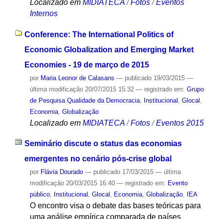
Localizado em
MIDIATECA
/
Fotos
/
Eventos
Internos
Conference: The International Politics of
Economic Globalization and Emerging Market
Economies - 19 de março de 2015
por
Maria Leonor de Calasans
—
publicado
19/03/2015
—
última modificação
20/07/2015 15:32
— registrado em:
Grupo
de Pesquisa Qualidade da Democracia
,
Institucional
,
Glocal
,
Economia
,
Globalização
Localizado em
MIDIATECA
/
Fotos
/
Eventos 2015
Seminário discute o status das economias
emergentes no cenário pós-crise global
por
Flávia Dourado
—
publicado
17/03/2015
—
última
modificação
20/03/2015 16:40
— registrado em:
Evento
público
,
Institucional
,
Glocal
,
Economia
,
Globalização
,
IEA
O encontro visa o debate das bases teóricas para
uma análise empírica comparada de países