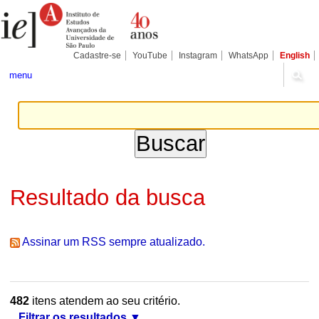
Ir
Ferramentas
Seções
para
Pessoais
o
conteúdo.
|
Cadastre-se
YouTube
Instagram
WhatsApp
English
Ir
para
menu
a
navegação
Resultado da busca
Assinar um RSS sempre atualizado.
482
itens atendem ao seu critério.
Filtrar os resultados