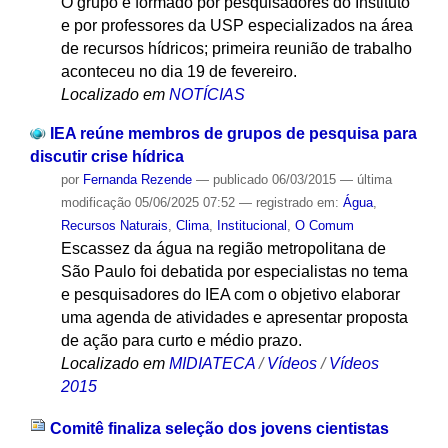
O grupo é formado por pesquisadores do Instituto
e por professores da USP especializados na área
de recursos hídricos; primeira reunião de trabalho
aconteceu no dia 19 de fevereiro.
Localizado em
NOTÍCIAS
IEA reúne membros de grupos de pesquisa para
discutir crise hídrica
por
Fernanda Rezende
—
publicado
06/03/2015
—
última
modificação
05/06/2025 07:52
— registrado em:
Água
,
Recursos Naturais
,
Clima
,
Institucional
,
O Comum
Escassez da água na região metropolitana de
São Paulo foi debatida por especialistas no tema
e pesquisadores do IEA com o objetivo elaborar
uma agenda de atividades e apresentar proposta
de ação para curto e médio prazo.
Localizado em
MIDIATECA
/
Vídeos
/
Vídeos
2015
Comitê finaliza seleção dos jovens cientistas