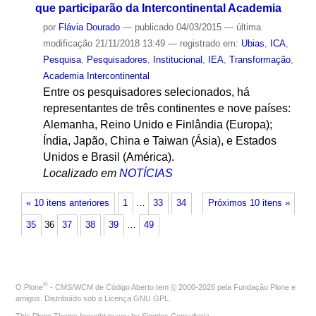
que participarão da Intercontinental Academia
por
Flávia Dourado
—
publicado
04/03/2015
—
última
modificação
21/11/2018 13:49
— registrado em:
Ubias
,
ICA
,
Pesquisa
,
Pesquisadores
,
Institucional
,
IEA
,
Transformação
,
Academia Intercontinental
Entre os pesquisadores selecionados, há
representantes de três continentes e nove países:
Alemanha, Reino Unido e Finlândia (Europa);
Índia, Japão, China e Taiwan (Ásia), e Estados
Unidos e Brasil (América).
Localizado em
NOTÍCIAS
« 10 itens anteriores
1
…
33
34
Próximos 10 itens »
35
36
37
38
39
…
49
®
O
Plone
- CMS/WCM de Código Aberto
tem
©
2000-2026 pela
Fundação Plone
e
amigos. Distribuído sob a
Licença GNU GPL
.