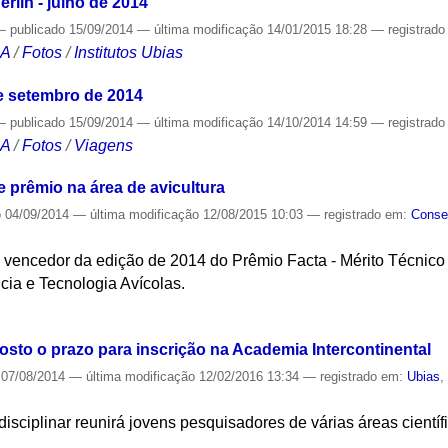
rlin - julho de 2014
—
publicado
15/09/2014
—
última modificação
14/01/2015 18:28
— registrad
CA
/
Fotos
/
Institutos Ubias
 de setembro de 2014
—
publicado
15/09/2014
—
última modificação
14/10/2014 14:59
— registrad
CA
/
Fotos
/
Viagens
 prêmio na área de avicultura
o
04/09/2014
—
última modificação
12/08/2015 10:03
— registrado em:
Consel
o vencedor da edição de 2014 do Prêmio Facta - Mérito Técnico 
ia e Tecnologia Avícolas.
S
osto o prazo para inscrição na Academia Intercontinental
07/08/2014
—
última modificação
12/02/2016 13:34
— registrado em:
Ubias
rdisciplinar reunirá jovens pesquisadores de várias áreas cientí