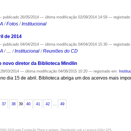
—
publicado
26/05/2014
—
última modificação
02/09/2014 14:59
— registrad
CA
/
Fotos
/
Institucional
il de 2014
—
publicado
04/04/2014
—
última modificação
04/04/2014 15:30
— registrad
CA
/
…
/
Institucional
/
Reuniões do CD
 novo diretor da Biblioteca Mindlin
28/03/2014
—
última modificação
04/08/2015 10:20
— registrado em:
Institu
no dia 15 de abril. Biblioteca abriga um dos acervos mais impor
S
37
38
39
40
41
42
…
49
000-2026 pela
Fundação Plone
e amigos. Distribuído sob a
Licença GNU GPL
.