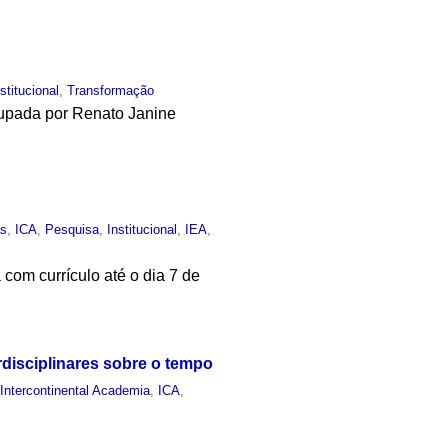
nstitucional
,
Transformação
cupada por Renato Janine
as
,
ICA
,
Pesquisa
,
Institucional
,
IEA
,
com currículo até o dia 7 de
rdisciplinares sobre o tempo
,
Intercontinental Academia
,
ICA
,