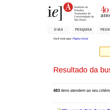
Ir
Ferramentas
Seções
para
Pessoais
o
conteúdo.
|
Ir
para
a
O IEA
PESQUISA
PESS
navegação
Você está aqui:
Página Inicial
Resultado da bu
483
itens atendem ao seu critéri