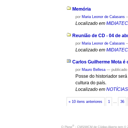
Memória
por
Maria Leonor de Calasans
Localizado em
MIDIATE
Reunião de CD - 04 de abr
por
Maria Leonor de Calasans
Localizado em
MIDIATE
Carlos Guilherme Mota é o
por
Mauro Bellesa
—
publicado
Posse do historiador será 
cultura do país.
Localizado em
NOTÍCIA
« 10 itens anteriores
1
…
36
®
O
Plone
- CMS/WCM de Código Aberto
tem
©
2