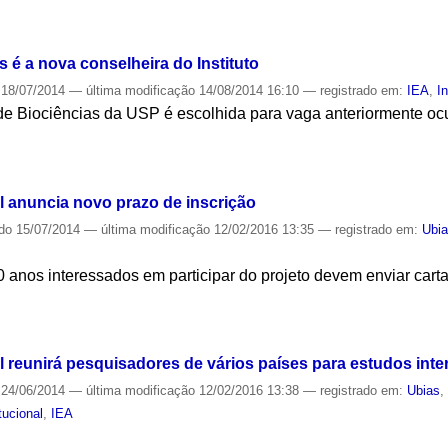
S
é a nova conselheira do Instituto
18/07/2014
—
última modificação
14/08/2014 16:10
— registrado em:
IEA
,
I
 de Biociências da USP é escolhida para vaga anteriormente o
S
l anuncia novo prazo de inscrição
ado
15/07/2014
—
última modificação
12/02/2016 13:35
— registrado em:
Ubi
anos interessados em participar do projeto devem enviar carta 
S
 reunirá pesquisadores de vários países para estudos inte
24/06/2014
—
última modificação
12/02/2016 13:38
— registrado em:
Ubias
itucional
,
IEA
S