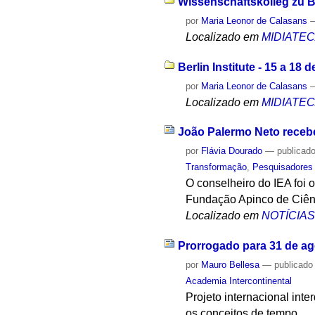
Wissenschaftskolleg zu Be
por
Maria Leonor de Calasans
Localizado em
MIDIATE
Berlin Institute - 15 a 18
por
Maria Leonor de Calasans
Localizado em
MIDIATE
João Palermo Neto recebe
por
Flávia Dourado
—
publicad
Transformação
,
Pesquisadores
O conselheiro do IEA foi 
Fundação Apinco de Ciênc
Localizado em
NOTÍCIA
Prorrogado para 31 de ag
por
Mauro Bellesa
—
publicado
Academia Intercontinental
Projeto internacional inte
os conceitos de tempo.