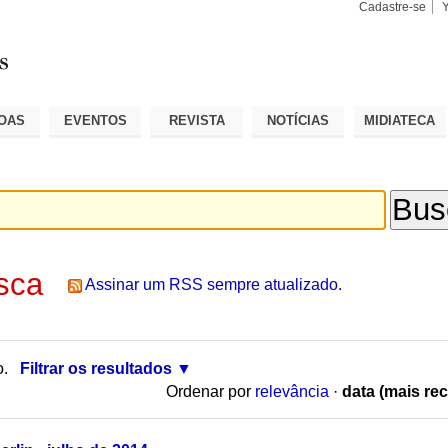
Cadastre-se
Busca
Busca
Avançad
OAS
EVENTOS
REVISTA
NOTÍCIAS
MIDIATECA
sca
Assinar um RSS sempre atualizado.
o.
Filtrar os resultados
Ordenar por
relevância
·
data (mais rec