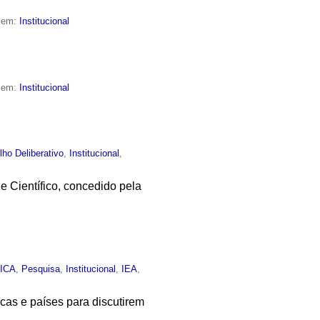
o em:
Institucional
o em:
Institucional
ho Deliberativo
,
Institucional
,
e Científico, concedido pela
,
ICA
,
Pesquisa
,
Institucional
,
IEA
,
ficas e países para discutirem