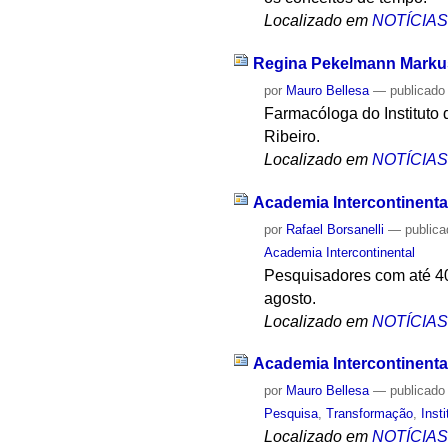
Localizado em
NOTÍCIA
Regina Pekelmann Markus 
por
Mauro Bellesa
—
publicado
Farmacóloga do Instituto
Ribeiro.
Localizado em
NOTÍCIA
Academia Intercontinenta
por
Rafael Borsanelli
—
public
Academia Intercontinental
Pesquisadores com até 40 
agosto.
Localizado em
NOTÍCIA
Academia Intercontinental
por
Mauro Bellesa
—
publicado
Pesquisa
,
Transformação
,
Inst
Localizado em
NOTÍCIA