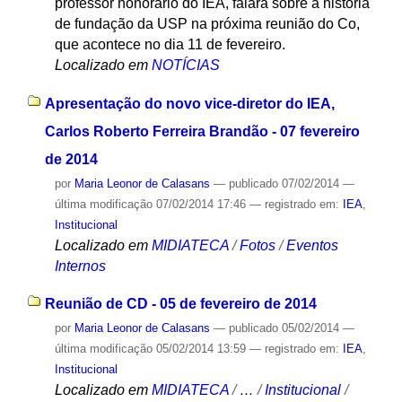
professor honorário do IEA, falará sobre a história
de fundação da USP na próxima reunião do Co,
que acontece no dia 11 de fevereiro.
Localizado em
NOTÍCIAS
Apresentação do novo vice-diretor do IEA,
Carlos Roberto Ferreira Brandão - 07 fevereiro
de 2014
por
Maria Leonor de Calasans
—
publicado
07/02/2014
—
última modificação
07/02/2014 17:46
— registrado em:
IEA
,
Institucional
Localizado em
MIDIATECA
/
Fotos
/
Eventos
Internos
Reunião de CD - 05 de fevereiro de 2014
por
Maria Leonor de Calasans
—
publicado
05/02/2014
—
última modificação
05/02/2014 13:59
— registrado em:
IEA
,
Institucional
Localizado em
MIDIATECA
/
…
/
Institucional
/