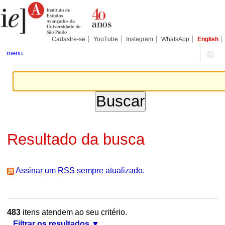
Ir
Ferramentas
Seções
para
Pessoais
o
conteúdo.
|
Cadastre-se
YouTube
Instagram
WhatsApp
English
Ir
para
menu
a
navegação
Resultado da busca
Assinar um RSS sempre atualizado.
483
itens atendem ao seu critério.
Filtrar os resultados