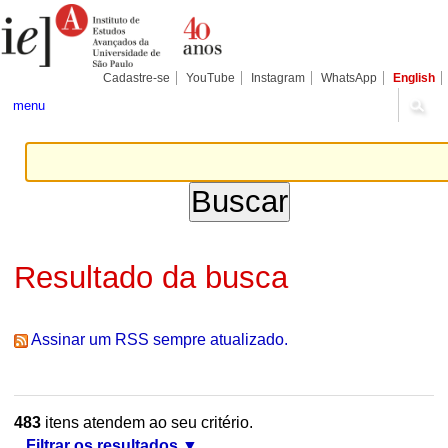
Ir
Ferramentas
Seções
para
Pessoais
o
conteúdo.
|
Cadastre-se
YouTube
Instagram
WhatsApp
English
Ir
para
menu
a
navegação
Resultado da busca
Assinar um RSS sempre atualizado.
483
itens atendem ao seu critério.
Filtrar os resultados