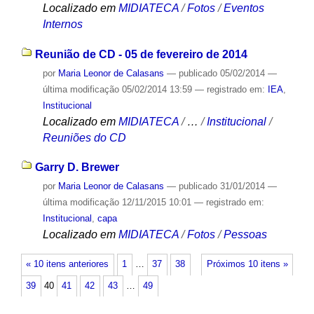
Localizado em
MIDIATECA
/
Fotos
/
Eventos
Internos
Reunião de CD - 05 de fevereiro de 2014
por
Maria Leonor de Calasans
—
publicado
05/02/2014
—
última modificação
05/02/2014 13:59
— registrado em:
IEA
,
Institucional
Localizado em
MIDIATECA
/
…
/
Institucional
/
Reuniões do CD
Garry D. Brewer
por
Maria Leonor de Calasans
—
publicado
31/01/2014
—
última modificação
12/11/2015 10:01
— registrado em:
Institucional
,
capa
Localizado em
MIDIATECA
/
Fotos
/
Pessoas
« 10 itens anteriores
1
…
37
38
Próximos 10 itens »
39
40
41
42
43
…
49