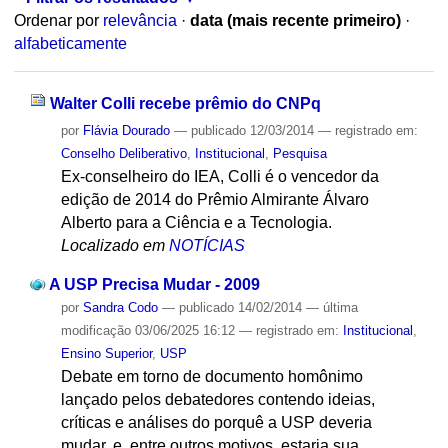
Ordenar por
relevância
·
data (mais recente primeiro)
·
alfabeticamente
Walter Colli recebe prêmio do CNPq
por
Flávia Dourado
—
publicado
12/03/2014
— registrado em:
Conselho Deliberativo
,
Institucional
,
Pesquisa
Ex-conselheiro do IEA, Colli é o vencedor da
edição de 2014 do Prêmio Almirante Álvaro
Alberto para a Ciência e a Tecnologia.
Localizado em
NOTÍCIAS
A USP Precisa Mudar - 2009
por
Sandra Codo
—
publicado
14/02/2014
—
última
modificação
03/06/2025 16:12
— registrado em:
Institucional
,
Ensino Superior
,
USP
Debate em torno de documento homônimo
lançado pelos debatedores contendo ideias,
críticas e análises do porquê a USP deveria
mudar, e, entre outros motivos, estaria sua