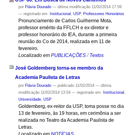
por
Flávia Dourado
—
última modificação
11/02/2014 17:59
— registrado em:
Institucional
,
USP
,
Professores Honorários
Pronunciamento de Carlos Guilherme Mota,
professor emérito da FFLCH e ex-diretor e
professor honorário do IEA, durante a primeira
reunião do Co de 2014, realizada em 11 de
fevereiro.
Localizado em
PUBLICAÇÕES
/
Textos
José Goldemberg torna-se membro da
Academia Paulista de Letras
por
Flávia Dourado
—
publicado
11/02/2014
—
última
modificação
11/02/2014 13:54
— registrado em:
Institucional
,
Universidade
,
USP
Goldemberg, ex-reitor da USP, toma posse no dia
13 de fevereiro, às 19 horas, em cerimônia a ser
realizada no Teatro da Academia Paulista de
Letras.
Localizado em
NOTÍCIAS