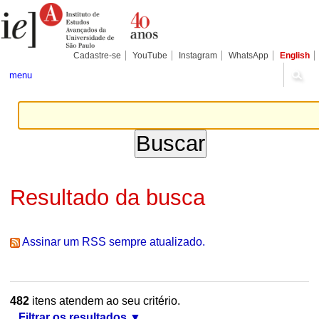
Ir
Ferramentas
Seções
para
Pessoais
o
conteúdo.
|
Cadastre-se
YouTube
Instagram
WhatsApp
English
Ir
para
menu
a
navegação
Resultado da busca
Assinar um RSS sempre atualizado.
482
itens atendem ao seu critério.
Filtrar os resultados