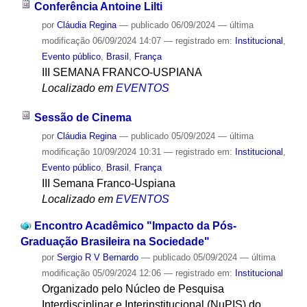
Conferência Antoine Lilti
por
Cláudia Regina
—
publicado
06/09/2024
—
última
modificação
06/09/2024 14:07
— registrado em:
Institucional
,
Evento público
,
Brasil
,
França
III SEMANA FRANCO-USPIANA
Localizado em
EVENTOS
Sessão de Cinema
por
Cláudia Regina
—
publicado
05/09/2024
—
última
modificação
10/09/2024 10:31
— registrado em:
Institucional
,
Evento público
,
Brasil
,
França
III Semana Franco-Uspiana
Localizado em
EVENTOS
Encontro Acadêmico "Impacto da Pós-
Graduação Brasileira na Sociedade"
por
Sergio R V Bernardo
—
publicado
05/09/2024
—
última
modificação
05/09/2024 12:06
— registrado em:
Institucional
Organizado pelo Núcleo de Pesquisa
Interdisciplinar e Interinstitucional (NuPIS) do