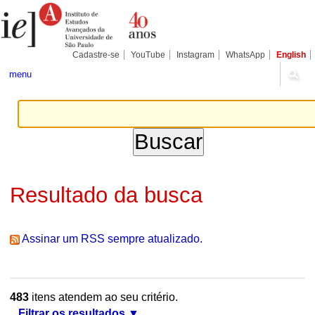
Ir
Ferramentas
Seções
para
Pessoais
o
conteúdo.
|
Cadastre-se
YouTube
Instagram
WhatsApp
English
Ir
para
menu
a
navegação
Resultado da busca
Assinar um RSS sempre atualizado.
483
itens atendem ao seu critério.
Filtrar os resultados