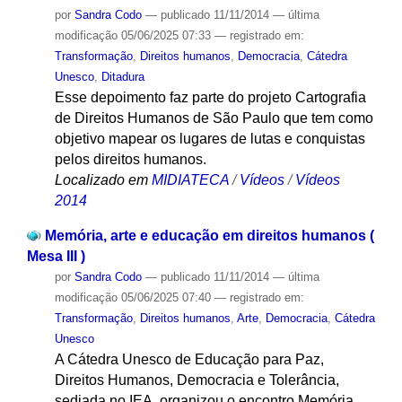
por
Sandra Codo
—
publicado
11/11/2014
—
última
modificação
05/06/2025 07:33
— registrado em:
Transformação
,
Direitos humanos
,
Democracia
,
Cátedra
Unesco
,
Ditadura
Esse depoimento faz parte do projeto Cartografia
de Direitos Humanos de São Paulo que tem como
objetivo mapear os lugares de lutas e conquistas
pelos direitos humanos.
Localizado em
MIDIATECA
/
Vídeos
/
Vídeos
2014
Memória, arte e educação em direitos humanos (
Mesa III )
por
Sandra Codo
—
publicado
11/11/2014
—
última
modificação
05/06/2025 07:40
— registrado em:
Transformação
,
Direitos humanos
,
Arte
,
Democracia
,
Cátedra
Unesco
A Cátedra Unesco de Educação para Paz,
Direitos Humanos, Democracia e Tolerância,
sediada no IEA, organizou o encontro Memória,