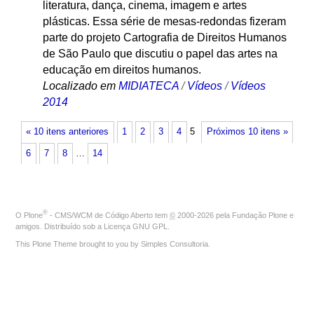
literatura, dança, cinema, imagem e artes
plásticas. Essa série de mesas-redondas fizeram
parte do projeto Cartografia de Direitos Humanos
de São Paulo que discutiu o papel das artes na
educação em direitos humanos.
Localizado em
MIDIATECA
/
Vídeos
/
Vídeos
2014
« 10 itens anteriores
1
2
3
4
5
Próximos 10 itens »
6
7
8
…
14
®
O
Plone
- CMS/WCM de Código Aberto
tem
©
2000-2026 pela
Fundação Plone
e
amigos. Distribuído sob a
Licença GNU GPL
.
This Plone Theme brought to you by
Simples Consultoria
.