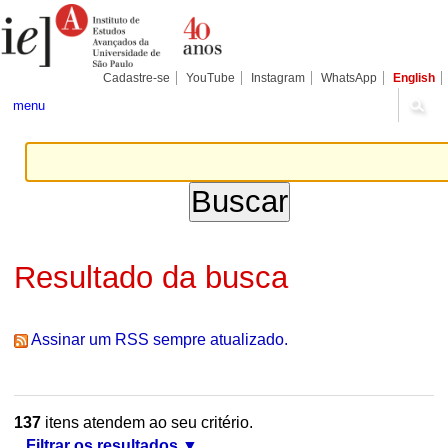
Ir
Ferramentas
Seções
para
Pessoais
o
conteúdo.
|
Cadastre-se
YouTube
Instagram
WhatsApp
English
Ir
para
menu
a
navegação
Resultado da busca
Assinar um RSS sempre atualizado.
137
itens atendem ao seu critério.
Filtrar os resultados