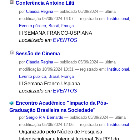
Conferência Antoine Lilti
por
Cláudia Regina
—
publicado
06/09/2024
—
última
modificação
06/09/2024 14:07
— registrado em:
Institucional
,
Evento público
,
Brasil
,
França
III SEMANA FRANCO-USPIANA
Localizado em
EVENTOS
Sessão de Cinema
por
Cláudia Regina
—
publicado
05/09/2024
—
última
modificação
10/09/2024 10:31
— registrado em:
Institucional
,
Evento público
,
Brasil
,
França
III Semana Franco-Uspiana
Localizado em
EVENTOS
Encontro Acadêmico "Impacto da Pós-
Graduação Brasileira na Sociedade"
por
Sergio R V Bernardo
—
publicado
05/09/2024
—
última
modificação
05/09/2024 12:06
— registrado em:
Institucional
Organizado pelo Núcleo de Pesquisa
Interdisciplinar e Interinstitucional (NuPIS) do