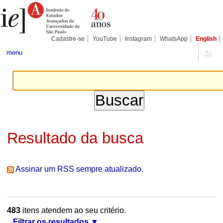
Ir
Ferramentas
Seções
para
Pessoais
o
conteúdo.
|
Cadastre-se
YouTube
Instagram
WhatsApp
English
Ir
para
menu
a
navegação
Resultado da busca
Assinar um RSS sempre atualizado.
483
itens atendem ao seu critério.
Filtrar os resultados