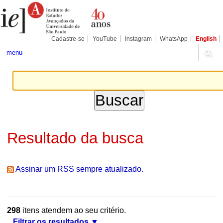
Ir
Ferramentas
Seções
para
Pessoais
o
conteúdo.
|
Cadastre-se
YouTube
Instagram
WhatsApp
English
Ir
para
menu
a
navegação
Resultado da busca
Assinar um RSS sempre atualizado.
298
itens atendem ao seu critério.
Filtrar os resultados