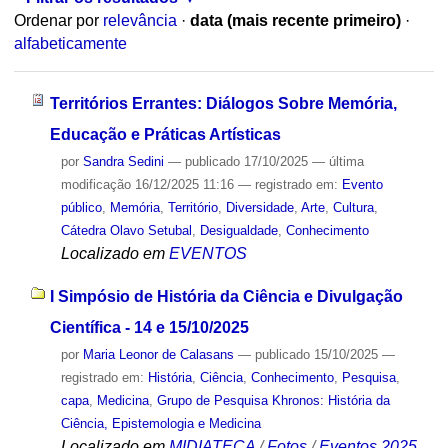
Ordenar por
relevância
·
data (mais recente primeiro)
·
alfabeticamente
Territórios Errantes: Diálogos Sobre Memória,
Educação e Práticas Artísticas
por
Sandra Sedini
—
publicado
17/10/2025
—
última
modificação
16/12/2025 11:16
— registrado em:
Evento
público
,
Memória
,
Território
,
Diversidade
,
Arte
,
Cultura
,
Cátedra Olavo Setubal
,
Desigualdade
,
Conhecimento
Localizado em
EVENTOS
I Simpósio de História da Ciência e Divulgação
Científica - 14 e 15/10/2025
por
Maria Leonor de Calasans
—
publicado
15/10/2025
—
registrado em:
História
,
Ciência
,
Conhecimento
,
Pesquisa
,
capa
,
Medicina
,
Grupo de Pesquisa Khronos: História da
Ciência, Epistemologia e Medicina
Localizado em
MIDIATECA
/
Fotos
/
Eventos 2025