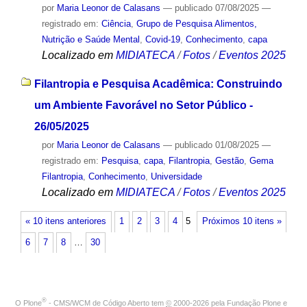
por
Maria Leonor de Calasans
—
publicado
07/08/2025
—
registrado em:
Ciência
,
Grupo de Pesquisa Alimentos,
Nutrição e Saúde Mental
,
Covid-19
,
Conhecimento
,
capa
Localizado em
MIDIATECA
/
Fotos
/
Eventos 2025
Filantropia e Pesquisa Acadêmica: Construindo
um Ambiente Favorável no Setor Público -
26/05/2025
por
Maria Leonor de Calasans
—
publicado
01/08/2025
—
registrado em:
Pesquisa
,
capa
,
Filantropia
,
Gestão
,
Gema
Filantropia
,
Conhecimento
,
Universidade
Localizado em
MIDIATECA
/
Fotos
/
Eventos 2025
« 10 itens anteriores
1
2
3
4
5
Próximos 10 itens »
6
7
8
…
30
®
O
Plone
- CMS/WCM de Código Aberto
tem
©
2000-2026 pela
Fundação Plone
e