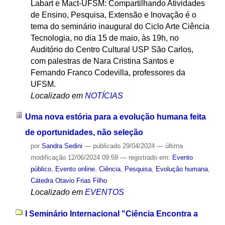
Labart e Mact-UFSM: Compartilhando Atividades
de Ensino, Pesquisa, Extensão e Inovação é o
tema do seminário inaugural do Ciclo Arte Ciência
Tecnologia, no dia 15 de maio, às 19h, no
Auditório do Centro Cultural USP São Carlos,
com palestras de Nara Cristina Santos e
Fernando Franco Codevilla, professores da
UFSM.
Localizado em
NOTÍCIAS
Uma nova estória para a evolução humana feita
de oportunidades, não seleção
por
Sandra Sedini
—
publicado
29/04/2024
—
última
modificação
12/06/2024 09:59
— registrado em:
Evento
público
,
Evento online
,
Ciência
,
Pesquisa
,
Evolução humana
,
Cátedra Otavio Frias Filho
Localizado em
EVENTOS
I Seminário Internacional "Ciência Encontra a