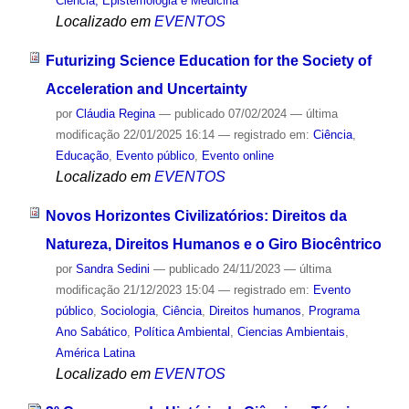
Ciência, Epistemologia e Medicina
Localizado em
EVENTOS
Futurizing Science Education for the Society of
Acceleration and Uncertainty
por
Cláudia Regina
—
publicado
07/02/2024
—
última
modificação
22/01/2025 16:14
— registrado em:
Ciência
,
Educação
,
Evento público
,
Evento online
Localizado em
EVENTOS
Novos Horizontes Civilizatórios: Direitos da
Natureza, Direitos Humanos e o Giro Biocêntrico
por
Sandra Sedini
—
publicado
24/11/2023
—
última
modificação
21/12/2023 15:04
— registrado em:
Evento
público
,
Sociologia
,
Ciência
,
Direitos humanos
,
Programa
Ano Sabático
,
Política Ambiental
,
Ciencias Ambientais
,
América Latina
Localizado em
EVENTOS