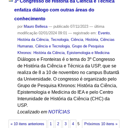
3º Congresso de História da Ciência e Técnica
enfatiza diálogo com outras áreas do
conhecimento
por
Mauro Bellesa
—
publicado
07/11/2023
—
última
modificação
02/01/2024 09:01
— registrado em:
Evento
,
História da Ciência
,
Tecnologia
,
Ciência
,
História
,
Ciências
Humanas
,
Ciência e Tecnologia
,
Grupo de Pesquisa
Khronos: História da Ciência, Epistemologia e Medicina
Diálogos e Fronteiras é o tema do 3º Congresso
de História da Ciência e Técnica da USP, que se
realiza de 8 a 10 de novembro no campus Butantã
da Universidade. O congresso é organizado pelo
Grupo de Pesquisa Khronos: História da Ciência,
Epistemologia e Medicina do IEA e pelo Centro
Interunidade de História da Ciência (CHC) da
USP.
Localizado em
NOTÍCIAS
« 10 itens anteriores
1
2
3
4
5
Próximos 10 itens »