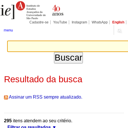
Ir
Ferramentas
Seções
para
Pessoais
o
conteúdo.
|
Cadastre-se
YouTube
Instagram
WhatsApp
English
Ir
para
menu
a
navegação
Resultado da busca
Assinar um RSS sempre atualizado.
295
itens atendem ao seu critério.
Filtrar os resultados