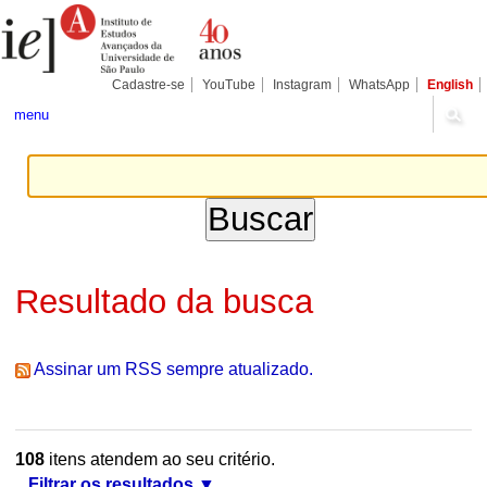
Ir
Ferramentas
Seções
para
Pessoais
o
conteúdo.
|
Cadastre-se
YouTube
Instagram
WhatsApp
English
Ir
para
menu
a
navegação
Resultado da busca
Assinar um RSS sempre atualizado.
108
itens atendem ao seu critério.
Filtrar os resultados