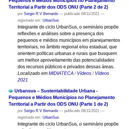
Pequenos e Médios Municípios no Planejamento
Territorial a Partir dos ODS ONU (Parte 2 de 2)
por
Sergio R V Bernardo
—
publicado
08/11/2021
—
registrado em:
UrbanSus
Integrante do ciclo UrbanSus, o seminário propõe
reflexões e análises sobre a presença dos
pequenos e médios municípios em planejamentos
territoriais, no âmbito regional e/ou estadual, que
orientem políticas urbanas e rurais que busquem
um melhor aproveitamento das potencialidades
dos recursos públicos e privados dessas áreas.
Localizado em
MIDIATECA
/
Vídeos
/
Vídeos
2021
Urbansus – Sustentabilidade Urbana -
Pequenos e Médios Municípios no Planejamento
Territorial a Partir dos ODS ONU (Parte 1 de 2)
por
Sergio R V Bernardo
—
publicado
08/11/2021
—
registrado em:
UrbanSus
Integrante do ciclo UrbanSus, o seminário propõe