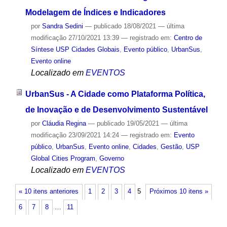
Modelagem de Índices e Indicadores
por
Sandra Sedini
—
publicado
18/08/2021
—
última
modificação
27/10/2021 13:39
— registrado em:
Centro de
Síntese USP Cidades Globais
,
Evento público
,
UrbanSus
,
Evento online
Localizado em
EVENTOS
UrbanSus - A Cidade como Plataforma Política,
de Inovação e de Desenvolvimento Sustentável
por
Cláudia Regina
—
publicado
19/05/2021
—
última
modificação
23/09/2021 14:24
— registrado em:
Evento
público
,
UrbanSus
,
Evento online
,
Cidades
,
Gestão
,
USP
Global Cities Program
,
Governo
Localizado em
EVENTOS
« 10 itens anteriores
1
2
3
4
5
Próximos 10 itens »
6
7
8
…
11