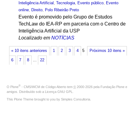
Inteligência Artificial
,
Tecnologia
,
Evento público
,
Evento
online
,
Direito
,
Polo Ribeirão Preto
Evento é promovido pelo Grupo de Estudos
TechLaw do IEA-RP em parceria com o Centro de
Inteligência Artificial da USP
Localizado em
NOTÍCIAS
« 10 itens anteriores
1
2
3
4
5
Próximos 10 itens »
6
7
8
…
22
®
O
Plone
- CMS/WCM de Código Aberto
tem
©
2000-2026 pela
Fundação Plone
e
amigos. Distribuído sob a
Licença GNU GPL
.
This Plone Theme brought to you by
Simples Consultoria
.