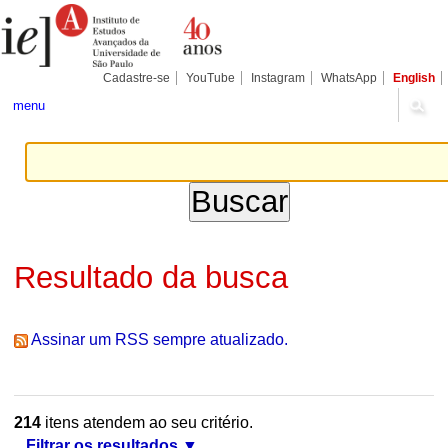
Ir
Ferramentas
Seções
para
Pessoais
o
conteúdo.
|
Cadastre-se
YouTube
Instagram
WhatsApp
English
Ir
para
menu
a
navegação
Resultado da busca
Assinar um RSS sempre atualizado.
214
itens atendem ao seu critério.
Filtrar os resultados