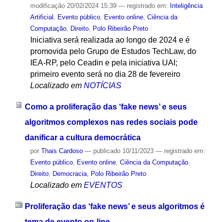
modificação
20/02/2024 15:39
— registrado em:
Inteligência
Artificial
,
Evento público
,
Evento online
,
Ciência da
Computação
,
Direito
,
Polo Ribeirão Preto
Iniciativa será realizada ao longo de 2024 e é
promovida pelo Grupo de Estudos TechLaw, do
IEA-RP, pelo Ceadin e pela iniciativa UAI;
primeiro evento será no dia 28 de fevereiro
Localizado em
NOTÍCIAS
Como a proliferação das ‘fake news’ e seus
algoritmos complexos nas redes sociais pode
danificar a cultura democrática
por
Thais Cardoso
—
publicado
10/11/2023
— registrado em:
Evento público
,
Evento online
,
Ciência da Computação
,
Direito
,
Democracia
,
Polo Ribeirão Preto
Localizado em
EVENTOS
Proliferação das ‘fake news’ e seus algoritmos é
tema de evento on-line