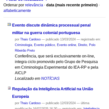
Ordenar por
relevância
·
data (mais recente primeiro)
·
alfabeticamente
Evento discute dinâmica processual penal
militar na guerra colonial portuguesa
por
Thais Cardoso
—
publicado
13/03/2024
— registrado em:
Criminologia
,
Evento público
,
Evento online
,
Direito
,
Polo
Ribeirão Preto
Conferência, que será exclusivamente on-line,
integra ciclo promovido pelo Grupo de Pesquisa
em Criminologia Experimental do IEA-RP e pela
AICLP
Localizado em
NOTÍCIAS
Regulação da Inteligência Artificial na União
Europeia
por
Thais Cardoso
—
publicado
12/03/2024
—
última
modificação
16/07/2025 16:30
— registrado em:
Inteligência