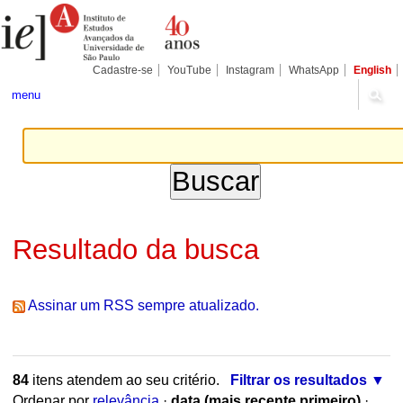
Ir
Ferramentas
Seções
para
Pessoais
o
conteúdo.
|
Cadastre-se
YouTube
Instagram
WhatsApp
English
Ir
para
menu
a
navegação
Resultado da busca
Assinar um RSS sempre atualizado.
84
itens atendem ao seu critério.
Filtrar os resultados
Ordenar por
relevância
·
data (mais recente primeiro)
·