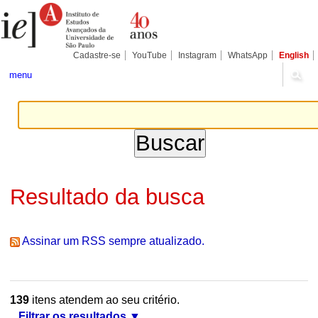
Ir
Ferramentas
Seções
para
Pessoais
o
conteúdo.
|
Cadastre-se
YouTube
Instagram
WhatsApp
English
Ir
para
menu
a
navegação
Resultado da busca
Assinar um RSS sempre atualizado.
139
itens atendem ao seu critério.
Filtrar os resultados