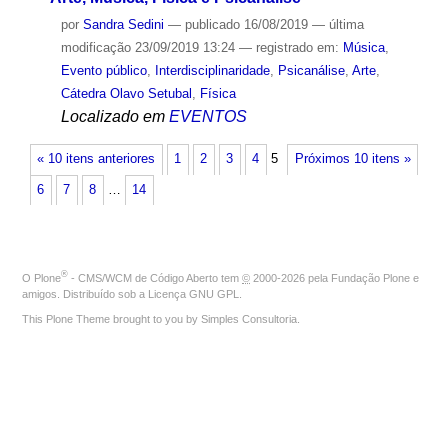
por
Sandra Sedini
—
publicado
16/08/2019
—
última
modificação
23/09/2019 13:24
— registrado em:
Música
,
Evento público
,
Interdisciplinaridade
,
Psicanálise
,
Arte
,
Cátedra Olavo Setubal
,
Física
Localizado em
EVENTOS
« 10 itens anteriores
1
2
3
4
5
Próximos 10 itens »
6
7
8
…
14
®
O
Plone
- CMS/WCM de Código Aberto
tem
©
2000-2026 pela
Fundação Plone
e
amigos. Distribuído sob a
Licença GNU GPL
.
This Plone Theme brought to you by
Simples Consultoria
.