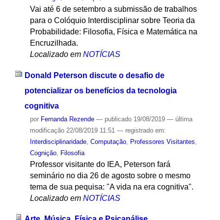
Vai até 6 de setembro a submissão de trabalhos
para o Colóquio Interdisciplinar sobre Teoria da
Probabilidade: Filosofia, Física e Matemática na
Encruzilhada.
Localizado em
NOTÍCIAS
Donald Peterson discute o desafio de
potencializar os benefícios da tecnologia
cognitiva
por
Fernanda Rezende
—
publicado
19/08/2019
—
última
modificação
22/08/2019 11:51
— registrado em:
Interdisciplinaridade
,
Computação
,
Professores Visitantes
,
Cognição
,
Filosofia
Professor visitante do IEA, Peterson fará
seminário no dia 26 de agosto sobre o mesmo
tema de sua pequisa: "A vida na era cognitiva".
Localizado em
NOTÍCIAS
Arte, Música, Física e Psicanálise