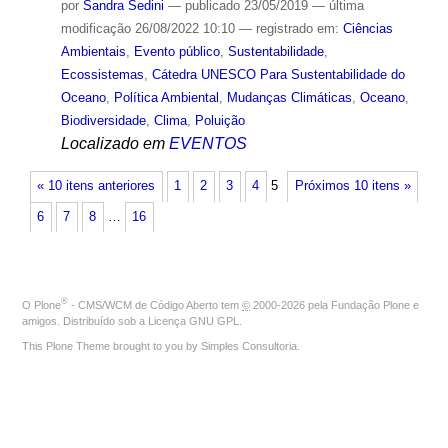
por
Sandra Sedini
—
publicado
23/05/2019
—
última
modificação
26/08/2022 10:10
— registrado em:
Ciências
Ambientais
,
Evento público
,
Sustentabilidade
,
Ecossistemas
,
Cátedra UNESCO Para Sustentabilidade do
Oceano
,
Política Ambiental
,
Mudanças Climáticas
,
Oceano
,
Biodiversidade
,
Clima
,
Poluição
Localizado em
EVENTOS
« 10 itens anteriores
1
2
3
4
5
Próximos 10 itens »
6
7
8
…
16
®
O
Plone
- CMS/WCM de Código Aberto
tem
©
2000-2026 pela
Fundação Plone
e
amigos. Distribuído sob a
Licença GNU GPL
.
This Plone Theme brought to you by
Simples Consultoria
.