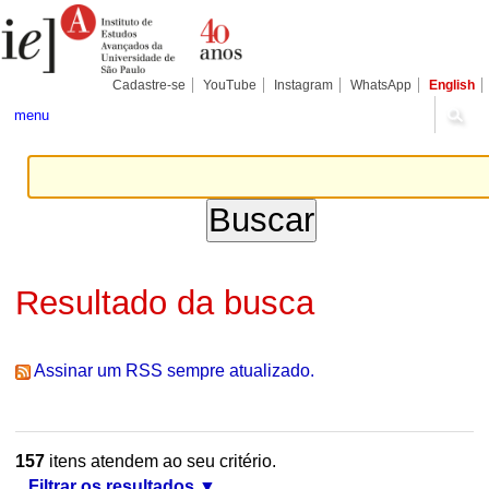
Ir
Ferramentas
Seções
para
Pessoais
o
conteúdo.
|
Cadastre-se
YouTube
Instagram
WhatsApp
English
Ir
para
menu
a
navegação
Resultado da busca
Assinar um RSS sempre atualizado.
157
itens atendem ao seu critério.
Filtrar os resultados