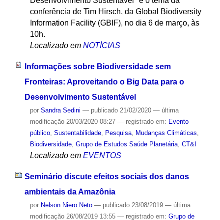
Desenvolvimento Sustentável" é o tema da
conferência de Tim Hirsch, da Global Biodiversity
Information Facility (GBIF), no dia 6 de março, às
10h.
Localizado em
NOTÍCIAS
Informações sobre Biodiversidade sem
Fronteiras: Aproveitando o Big Data para o
Desenvolvimento Sustentável
por
Sandra Sedini
—
publicado
21/02/2020
—
última
modificação
20/03/2020 08:27
— registrado em:
Evento
público
,
Sustentabilidade
,
Pesquisa
,
Mudanças Climáticas
,
Biodiversidade
,
Grupo de Estudos Saúde Planetária
,
CT&I
Localizado em
EVENTOS
Seminário discute efeitos sociais dos danos
ambientais da Amazônia
por
Nelson Niero Neto
—
publicado
23/08/2019
—
última
modificação
26/08/2019 13:55
— registrado em:
Grupo de