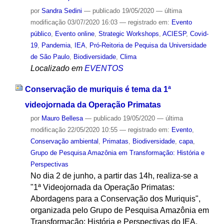
por
Sandra Sedini
—
publicado
19/05/2020
—
última
modificação
03/07/2020 16:03
— registrado em:
Evento
público
,
Evento online
,
Strategic Workshops
,
ACIESP
,
Covid-
19
,
Pandemia
,
IEA
,
Pró-Reitoria de Pequisa da Universidade
de São Paulo
,
Biodiversidade
,
Clima
Localizado em
EVENTOS
Conservação de muriquis é tema da 1ª
videojornada da Operação Primatas
por
Mauro Bellesa
—
publicado
19/05/2020
—
última
modificação
22/05/2020 10:55
— registrado em:
Evento
,
Conservação ambiental
,
Primatas
,
Biodiversidade
,
capa
,
Grupo de Pesquisa Amazônia em Transformação: História e
Perspectivas
No dia 2 de junho, a partir das 14h, realiza-se a
"1ª Videojornada da Operação Primatas:
Abordagens para a Conservação dos Muriquis",
organizada pelo Grupo de Pesquisa Amazônia em
Transformação: História e Perspectivas do IEA,