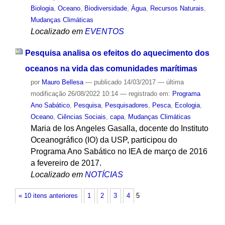
Biologia
,
Oceano
,
Biodiversidade
,
Água
,
Recursos Naturais
,
Mudanças Climáticas
Localizado em
EVENTOS
Pesquisa analisa os efeitos do aquecimento dos
oceanos na vida das comunidades marítimas
por
Mauro Bellesa
—
publicado
14/03/2017
—
última
modificação
26/08/2022 10:14
— registrado em:
Programa
Ano Sabático
,
Pesquisa
,
Pesquisadores
,
Pesca
,
Ecologia
,
Oceano
,
Ciências Sociais
,
capa
,
Mudanças Climáticas
Maria de los Angeles Gasalla, docente do Instituto
Oceanográfico (IO) da USP, participou do
Programa Ano Sabático no IEA de março de 2016
a fevereiro de 2017.
Localizado em
NOTÍCIAS
« 10 itens anteriores
1
2
3
4
5