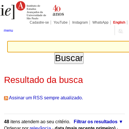
Ir
Ferramentas
Seções
para
Pessoais
o
conteúdo.
|
Cadastre-se
YouTube
Instagram
WhatsApp
English
Ir
para
menu
a
navegação
Resultado da busca
Assinar um RSS sempre atualizado.
48
itens atendem ao seu critério.
Filtrar os resultados
Ordenar por
relevância
·
data (mais recente primeiro)
·