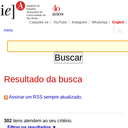
Ir
Ferramentas
Seções
para
Pessoais
o
conteúdo.
|
Cadastre-se
YouTube
Instagram
WhatsApp
English
Ir
para
menu
a
navegação
Resultado da busca
Assinar um RSS sempre atualizado.
302
itens atendem ao seu critério.
Filtrar os resultados