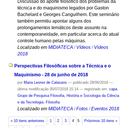
Discussão do aporte filosófico dos problemas da
técnica e do maquinismo legados por Gaston
Bachelard e Georges Canguilhem. Este seminário
também permitiu apontar alguns dos
prolongamentos temáticos deste assunto na
contemporaneidade, em particular acerca do atual
controle humano pelas máquinas.
Localizado em
MIDIATECA
/
Vídeos
/
Videos
2018
Perspectivas Filosóficas sobre a Técnica e o
Maquinismo - 28 de junho de 2018
por
Maria Leonor de Calasans
—
publicado
28/06/2018
—
última modificação
05/07/2018 15:14
— registrado em:
capa
,
Grupo de Pesquisa Filosofia, História e Sociologia da Ciência
e da Tecnologia
,
Filosofia
Localizado em
MIDIATECA
/
Fotos
/
Eventos 2018
« 10 itens anteriores
1
2
3
4
5
Próximos 10 itens »