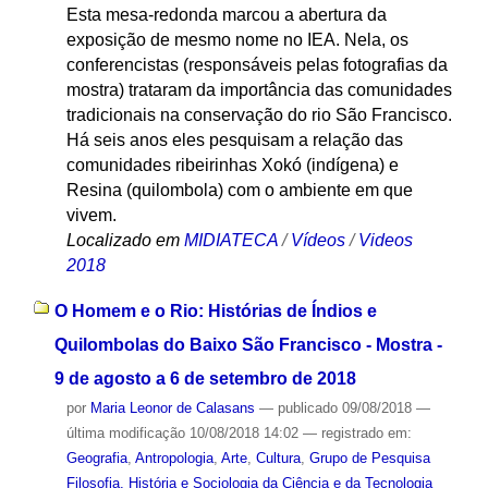
Esta mesa-redonda marcou a abertura da
exposição de mesmo nome no IEA. Nela, os
conferencistas (responsáveis pelas fotografias da
mostra) trataram da importância das comunidades
tradicionais na conservação do rio São Francisco.
Há seis anos eles pesquisam a relação das
comunidades ribeirinhas Xokó (indígena) e
Resina (quilombola) com o ambiente em que
vivem.
Localizado em
MIDIATECA
/
Vídeos
/
Videos
2018
O Homem e o Rio: Histórias de Índios e
Quilombolas do Baixo São Francisco - Mostra -
9 de agosto a 6 de setembro de 2018
por
Maria Leonor de Calasans
—
publicado
09/08/2018
—
última modificação
10/08/2018 14:02
— registrado em:
Geografia
,
Antropologia
,
Arte
,
Cultura
,
Grupo de Pesquisa
Filosofia, História e Sociologia da Ciência e da Tecnologia