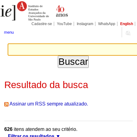
Ir
Ferramentas
Seções
para
Pessoais
o
conteúdo.
|
Cadastre-se
YouTube
Instagram
WhatsApp
English
Ir
para
menu
a
navegação
Resultado da busca
Assinar um RSS sempre atualizado.
626
itens atendem ao seu critério.
Filtrar os resultados