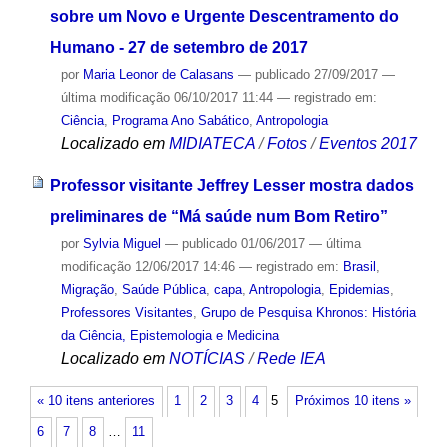
sobre um Novo e Urgente Descentramento do
Humano - 27 de setembro de 2017
por
Maria Leonor de Calasans
—
publicado
27/09/2017
—
última modificação
06/10/2017 11:44
— registrado em:
Ciência
,
Programa Ano Sabático
,
Antropologia
Localizado em
MIDIATECA
/
Fotos
/
Eventos 2017
Professor visitante Jeffrey Lesser mostra dados
preliminares de “Má saúde num Bom Retiro”
por
Sylvia Miguel
—
publicado
01/06/2017
—
última
modificação
12/06/2017 14:46
— registrado em:
Brasil
,
Migração
,
Saúde Pública
,
capa
,
Antropologia
,
Epidemias
,
Professores Visitantes
,
Grupo de Pesquisa Khronos: História
da Ciência, Epistemologia e Medicina
Localizado em
NOTÍCIAS
/
Rede IEA
« 10 itens anteriores
1
2
3
4
5
Próximos 10 itens »
6
7
8
…
11