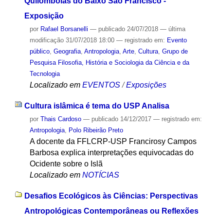
Quilombolas do Baixo São Francisco -
Exposição
por
Rafael Borsanelli
—
publicado
24/07/2018
—
última
modificação
31/07/2018 18:00
— registrado em:
Evento
público
,
Geografia
,
Antropologia
,
Arte
,
Cultura
,
Grupo de
Pesquisa Filosofia, História e Sociologia da Ciência e da
Tecnologia
Localizado em
EVENTOS
/
Exposições
Cultura islâmica é tema do USP Analisa
por
Thais Cardoso
—
publicado
14/12/2017
— registrado em:
Antropologia
,
Polo Ribeirão Preto
A docente da FFLCRP-USP Francirosy Campos
Barbosa explica interpretações equivocadas do
Ocidente sobre o Islã
Localizado em
NOTÍCIAS
Desafios Ecológicos às Ciências: Perspectivas
Antropológicas Contemporâneas ou Reflexões