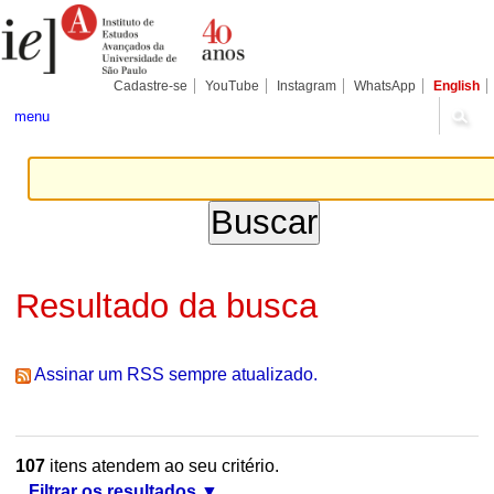
Ir
Ferramentas
Seções
para
Pessoais
o
conteúdo.
|
Cadastre-se
YouTube
Instagram
WhatsApp
English
Ir
para
menu
a
navegação
Resultado da busca
Assinar um RSS sempre atualizado.
107
itens atendem ao seu critério.
Filtrar os resultados