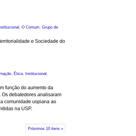
nstitucional
,
O Comum
,
Grupo de
erritorialidade e Sociedade do
rmação
,
Ética
,
Institucional
,
 em função do aumento da
a. Os debatedores analisaram
a da comunidade uspiana ao
mitidas na USP.
Próximos 10 itens »