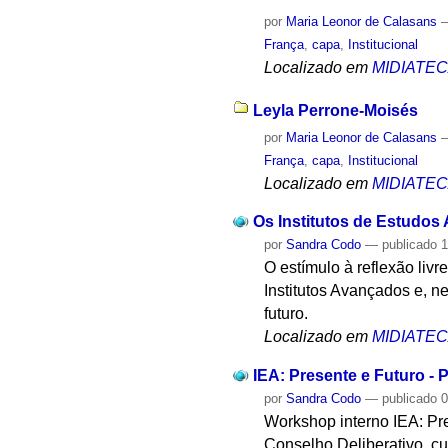
por
Maria Leonor de Calasans
França
,
capa
,
Institucional
Localizado em
MIDIATE
Leyla Perrone-Moisés
por
Maria Leonor de Calasans
França
,
capa
,
Institucional
Localizado em
MIDIATE
Os Institutos de Estudos
por
Sandra Codo
—
publicado
1
O estímulo à reflexão livr
Institutos Avançados e, n
futuro.
Localizado em
MIDIATE
IEA: Presente e Futuro - P
por
Sandra Codo
—
publicado
0
Workshop interno IEA: Pre
Conselho Deliberativo, cur