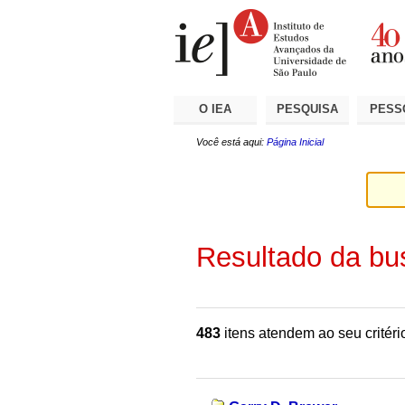
Ir
Ferramentas
Seções
para
Pessoais
o
conteúdo.
|
Ir
para
a
O IEA
PESQUISA
PESS
navegação
Você está aqui:
Página Inicial
Resultado da bu
483
itens atendem ao seu critéri