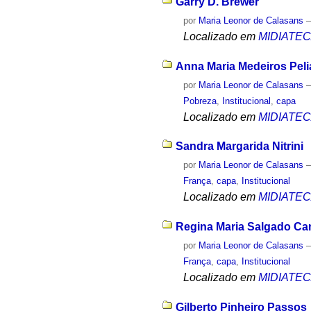
Garry D. Brewer
por
Maria Leonor de Calasans
Localizado em
MIDIATE
Anna Maria Medeiros Pel
por
Maria Leonor de Calasans
Pobreza
,
Institucional
,
capa
Localizado em
MIDIATE
Sandra Margarida Nitrini
por
Maria Leonor de Calasans
França
,
capa
,
Institucional
Localizado em
MIDIATE
Regina Maria Salgado C
por
Maria Leonor de Calasans
França
,
capa
,
Institucional
Localizado em
MIDIATE
Gilberto Pinheiro Passos