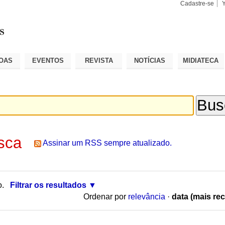
Cadastre-se
Busca
Busca
Avançad
OAS
EVENTOS
REVISTA
NOTÍCIAS
MIDIATECA
sca
Assinar um RSS sempre atualizado.
o.
Filtrar os resultados
Ordenar por
relevância
·
data (mais rec