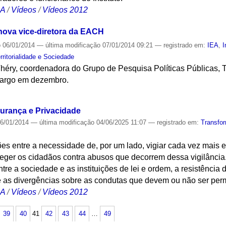
CA
/
Vídeos
/
Vídeos 2012
nova vice-diretora da EACH
o
06/01/2014
—
última modificação
07/01/2014 09:21
— registrado em:
IEA
,
I
rritorialidade e Sociedade
héry, coordenadora do Grupo de Pesquisa Políticas Públicas, T
cargo em dezembro.
S
gurança e Privacidade
6/01/2014
—
última modificação
04/06/2025 11:07
— registrado em:
Transfo
ões entre a necessidade de, por um lado, vigiar cada vez mais
roteger os cidadãos contra abusos que decorrem dessa vigilânci
ntre a sociedade e as instituições de lei e ordem, a resistênci
 as divergências sobre as condutas que devem ou não ser per
CA
/
Vídeos
/
Vídeos 2012
39
40
41
42
43
44
…
49