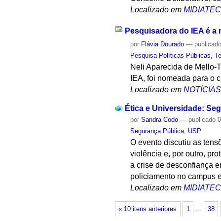
Localizado em
MIDIATE
Pesquisadora do IEA é a 
por
Flávia Dourado
—
publicad
Pesquisa Políticas Públicas, Te
Neli Aparecida de Mello-T
IEA, foi nomeada para o 
Localizado em
NOTÍCIA
Ética e Universidade: Se
por
Sandra Codo
—
publicado
0
Segurança Pública
,
USP
O evento discutiu as tens
violência e, por outro, p
a crise de desconfiança e
policiamento no campus e
Localizado em
MIDIATE
« 10 itens anteriores
1
…
38