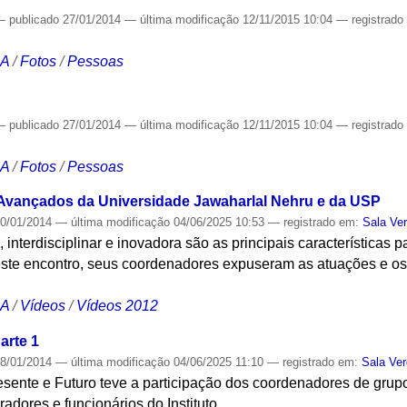
—
publicado
27/01/2014
—
última modificação
12/11/2015 10:04
— registrad
CA
/
Fotos
/
Pessoas
—
publicado
27/01/2014
—
última modificação
12/11/2015 10:04
— registrad
CA
/
Fotos
/
Pessoas
 Avançados da Universidade Jawaharlal Nehru e da USP
0/01/2014
—
última modificação
04/06/2025 10:53
— registrado em:
Sala Ve
e, interdisciplinar e inovadora são as principais características
este encontro, seus coordenadores expuseram as atuações e os 
CA
/
Vídeos
/
Vídeos 2012
arte 1
8/01/2014
—
última modificação
04/06/2025 11:10
— registrado em:
Sala Ve
sente e Futuro teve a participação dos coordenadores de grupo
adores e funcionários do Instituto.