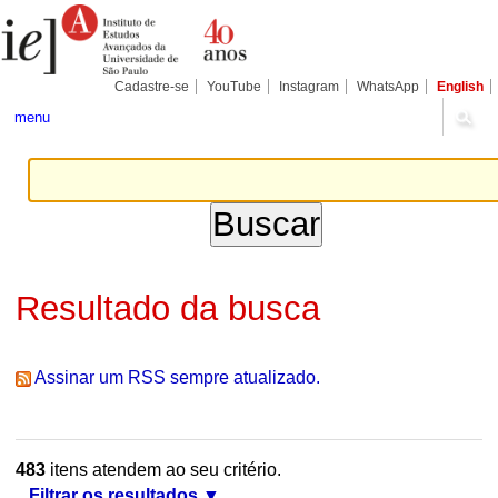
Ir
Ferramentas
Seções
para
Pessoais
o
conteúdo.
|
Cadastre-se
YouTube
Instagram
WhatsApp
English
Ir
para
menu
a
navegação
Resultado da busca
Assinar um RSS sempre atualizado.
483
itens atendem ao seu critério.
Filtrar os resultados