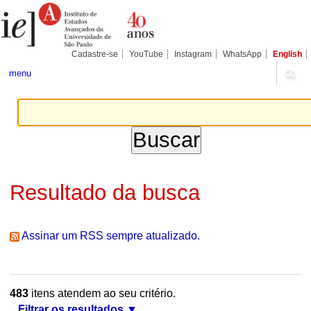
Ir
Ferramentas
Seções
para
Pessoais
o
conteúdo.
|
Cadastre-se
YouTube
Instagram
WhatsApp
English
Ir
para
menu
a
navegação
Resultado da busca
Assinar um RSS sempre atualizado.
483
itens atendem ao seu critério.
Filtrar os resultados