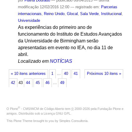
por
Flávia Dourado
—
publicado
08/04/2013
—
última
modificação
12/02/2016 12:00
— registrado em:
Parcerias
internacionais
,
Reino Unido
,
Glocal
,
Sala Verde
,
Institucional
,
Universidade
As experiências do primeiro ano de
funcionamento do Instituto de Estudos Avançados
da Universidade de Birmingham serão
apresentadas em evento no IEA, no dia 11 de
abril.
Localizado em
NOTÍCIAS
« 10 itens anteriores
1
…
40
41
Próximos 10 itens »
42
43
44
45
46
…
49
®
O
Plone
- CMS/WCM de Código Aberto
tem
©
2000-2026 pela
Fundação Plone
e
amigos. Distribuído sob a
Licença GNU GPL
.
This Plone Theme brought to you by
Simples Consultoria
.