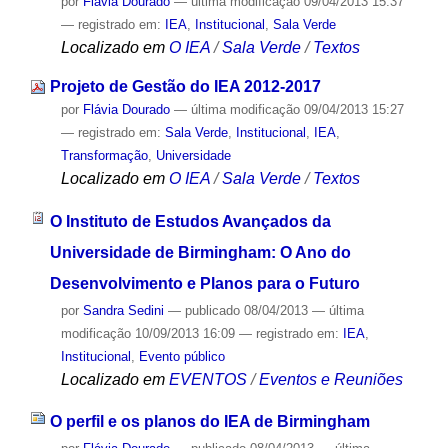
por
Flávia Dourado
—
última modificação
09/04/2013 15:37
— registrado em:
IEA
,
Institucional
,
Sala Verde
Localizado em
O IEA
/
Sala Verde
/
Textos
Projeto de Gestão do IEA 2012-2017
por
Flávia Dourado
—
última modificação
09/04/2013 15:27
— registrado em:
Sala Verde
,
Institucional
,
IEA
,
Transformação
,
Universidade
Localizado em
O IEA
/
Sala Verde
/
Textos
O Instituto de Estudos Avançados da
Universidade de Birmingham: O Ano do
Desenvolvimento e Planos para o Futuro
por
Sandra Sedini
—
publicado
08/04/2013
—
última
modificação
10/09/2013 16:09
— registrado em:
IEA
,
Institucional
,
Evento público
Localizado em
EVENTOS
/
Eventos e Reuniões
O perfil e os planos do IEA de Birmingham