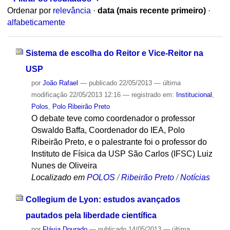
Ordenar por
relevância
·
data (mais recente primeiro)
·
alfabeticamente
Sistema de escolha do Reitor e Vice-Reitor na
USP
por
João Rafael
—
publicado
22/05/2013
—
última
modificação
22/05/2013 12:16
— registrado em:
Institucional
,
Polos
,
Polo Ribeirão Preto
O debate teve como coordenador o professor
Oswaldo Baffa, Coordenador do IEA, Polo
Ribeirão Preto, e o palestrante foi o professor do
Instituto de Física da USP São Carlos (IFSC) Luiz
Nunes de Oliveira
Localizado em
POLOS
/
Ribeirão Preto
/
Notícias
Collegium de Lyon: estudos avançados
pautados pela liberdade científica
por
Flávia Dourado
—
publicado
14/05/2013
—
última