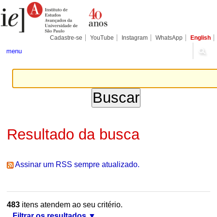
Ir
Ferramentas
Seções
para
Pessoais
o
conteúdo.
|
Cadastre-se
YouTube
Instagram
WhatsApp
English
Ir
para
menu
a
navegação
Resultado da busca
Assinar um RSS sempre atualizado.
483
itens atendem ao seu critério.
Filtrar os resultados