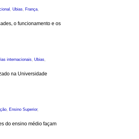
ucional
,
Ubias
,
França
,
idades, o funcionamento e os
ias internacionais
,
Ubias
,
lizado na Universidade
ção
,
Ensino Superior
,
tes do ensino médio façam