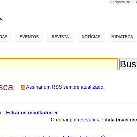
Cadastre-se
Busca
Busca
Avançad
OAS
EVENTOS
REVISTA
NOTÍCIAS
MIDIATECA
sca
Assinar um RSS sempre atualizado.
o.
Filtrar os resultados
Ordenar por
relevância
·
data (mais rec