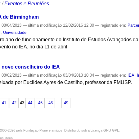
S
/
Eventos e Reuniões
IEA de Birmingham
o
08/04/2013
—
última modificação
12/02/2016 12:00
— registrado em:
Parcer
l
,
Universidade
iro ano de funcionamento do Instituto de Estudos Avançados d
nto no IEA, no dia 11 de abril.
S
o novo conselheiro do IEA
o
08/02/2013
—
última modificação
03/04/2013 10:04
— registrado em:
IEA
,
I
eixada por Euclides Ayres de Castilho, professor da FMUSP.
S
41
42
43
44
45
46
…
49
000-2026 pela
Fundação Plone
e amigos. Distribuído sob a
Licença GNU GPL
.
nsultoria
.