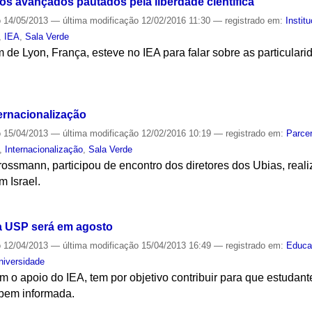
os avançados pautados pela liberdade científica
o
14/05/2013
—
última modificação
12/02/2016 11:30
— registrado em:
Instit
,
IEA
,
Sala Verde
 de Lyon, França, esteve no IEA para falar sobre as particular
S
ernacionalização
o
15/04/2013
—
última modificação
12/02/2016 10:19
— registrado em:
Parcer
,
Internacionalização
,
Sala Verde
Grossmann, participou de encontro dos diretores dos Ubias, rea
 Israel.
S
da USP será em agosto
o
12/04/2013
—
última modificação
15/04/2013 16:49
— registrado em:
Educa
niversidade
 o apoio do IEA, tem por objetivo contribuir para que estudan
 bem informada.
S