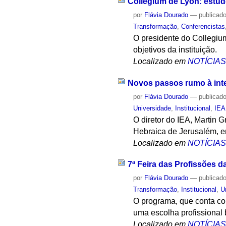
Collegium de Lyon: estud
por
Flávia Dourado
—
publicad
Transformação
,
Conferencistas
O presidente do Collegium
objetivos da instituição.
Localizado em
NOTÍCIA
Novos passos rumo à int
por
Flávia Dourado
—
publicad
Universidade
,
Institucional
,
IEA
O diretor do IEA, Martin 
Hebraica de Jerusalém, em
Localizado em
NOTÍCIA
7ª Feira das Profissões 
por
Flávia Dourado
—
publicad
Transformação
,
Institucional
,
U
O programa, que conta com
uma escolha profissional
Localizado em
NOTÍCIA