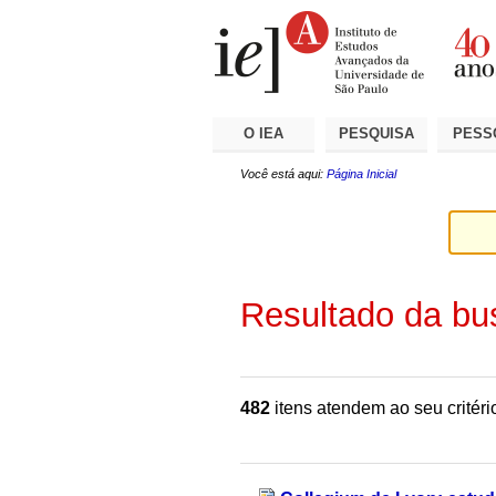
Ir
Ferramentas
Seções
para
Pessoais
o
conteúdo.
|
Ir
para
a
O IEA
PESQUISA
PESS
navegação
Você está aqui:
Página Inicial
Resultado da bu
482
itens atendem ao seu critéri