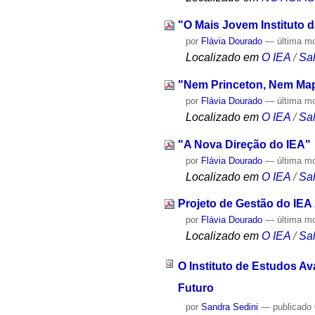
"O Mais Jovem Instituto 
por
Flávia Dourado
—
última m
Localizado em
O IEA
/
Sa
"Nem Princeton, Nem Ma
por
Flávia Dourado
—
última m
Localizado em
O IEA
/
Sa
"A Nova Direção do IEA"
por
Flávia Dourado
—
última m
Localizado em
O IEA
/
Sa
Projeto de Gestão do IEA
por
Flávia Dourado
—
última m
Localizado em
O IEA
/
Sa
O Instituto de Estudos A
Futuro
por
Sandra Sedini
—
publicado