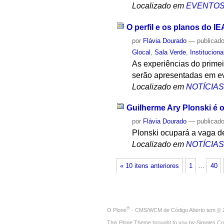
Localizado em
EVENTO
O perfil e os planos do 
por
Flávia Dourado
—
publicad
Glocal
,
Sala Verde
,
Instituciona
As experiências do prime
serão apresentadas em eve
Localizado em
NOTÍCIA
Guilherme Ary Plonski é 
por
Flávia Dourado
—
publicad
Plonski ocupará a vaga d
Localizado em
NOTÍCIA
« 10 itens anteriores
1
…
40
®
O
Plone
- CMS/WCM de Código Aberto
tem
©
2
This Plone Theme brought to you by
Simples Co