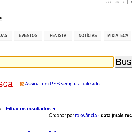
Cadastre-se
Busca
Busca
Avançad
OAS
EVENTOS
REVISTA
NOTÍCIAS
MIDIATECA
sca
Assinar um RSS sempre atualizado.
o.
Filtrar os resultados
Ordenar por
relevância
·
data (mais rec