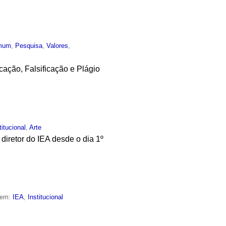
mum
,
Pesquisa
,
Valores
,
ação, Falsificação e Plágio
titucional
,
Arte
diretor do IEA desde o dia 1º
 em:
IEA
,
Institucional