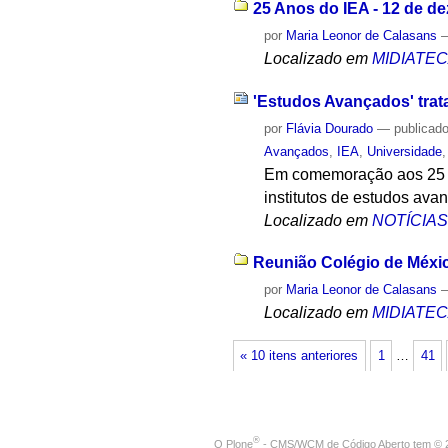
25 Anos do IEA - 12 de d
por
Maria Leonor de Calasans
Localizado em
MIDIATE
'Estudos Avançados' trat
por
Flávia Dourado
—
publicad
Avançados
,
IEA
,
Universidade
Em comemoração aos 25 an
institutos de estudos ava
Localizado em
NOTÍCIA
Reunião Colégio de Méxic
por
Maria Leonor de Calasans
Localizado em
MIDIATE
« 10 itens anteriores
1
…
41
®
O
Plone
- CMS/WCM de Código Aberto
tem
©
2