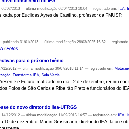
o novo conselheiro do IEA
o
08/02/2013
—
última modificação
03/04/2013 10:04
— registrado em:
IEA
,
I
eixada por Euclides Ayres de Castilho, professor da FMUSP.
S
—
publicado
31/01/2013
—
última modificação
28/03/2025 16:32
— registrad
CA
/
Fotos
ectivas para o próximo biênio
7/12/2012
—
última modificação
30/07/2018 11:14
— registrado em:
Metacur
lização
,
Transforma IEA
,
Sala Verde
Presente e Futuro, realizado no dia 12 de dezembro, reuniu co
dos Polos de São Carlos e Ribeirão Preto e funcionários do IE
S
osse do novo diretor do Ilea-UFRGS
o
14/12/2012
—
última modificação
11/09/2015 14:57
— registrado em:
IEA
,
I
ia 10 de dezembro, Martin Grossmann, diretor do IEA, falou so
crescente.