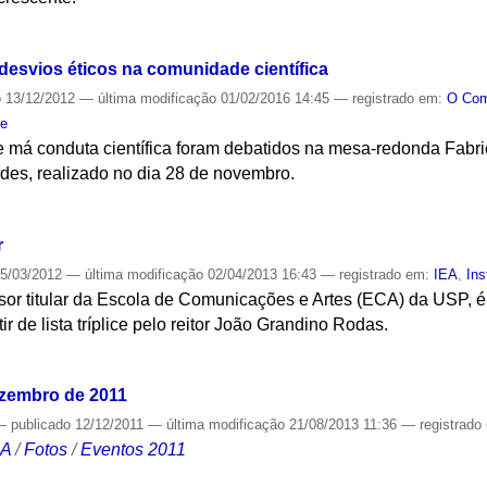
S
esvios éticos na comunidade científica
o
13/12/2012
—
última modificação
01/02/2016 14:45
— registrado em:
O Co
de
 má conduta científica foram debatidos na mesa-redonda Fabric
es, realizado no dia 28 de novembro.
S
r
5/03/2012
—
última modificação
02/04/2013 16:43
— registrado em:
IEA
,
Ins
or titular da Escola de Comunicações e Artes (ECA) da USP, é 
ir de lista tríplice pelo reitor João Grandino Rodas.
S
ezembro de 2011
—
publicado
12/12/2011
—
última modificação
21/08/2013 11:36
— registrado
CA
/
Fotos
/
Eventos 2011