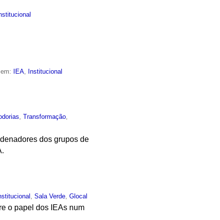
nstitucional
o em:
IEA
,
Institucional
odorias
,
Transformação
,
ordenadores dos grupos de
A.
nstitucional
,
Sala Verde
,
Glocal
bre o papel dos IEAs num