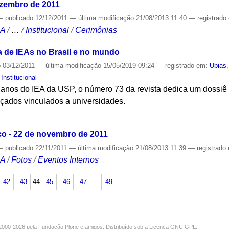
ezembro de 2011
—
publicado
12/12/2011
—
última modificação
21/08/2013 11:40
— registrado
CA
/
…
/
Institucional
/
Cerimônias
a de IEAs no Brasil e no mundo
o
03/12/2011
—
última modificação
15/05/2019 09:24
— registrado em:
Ubias
,
Institucional
os do IEA da USP, o número 73 da revista dedica um dossiê a
nçados vinculados a universidades.
S
o - 22 de novembro de 2011
—
publicado
22/11/2011
—
última modificação
21/08/2013 11:39
— registrado
CA
/
Fotos
/
Eventos Internos
42
43
44
45
46
47
…
49
000-2026 pela
Fundação Plone
e amigos. Distribuído sob a
Licença GNU GPL
.