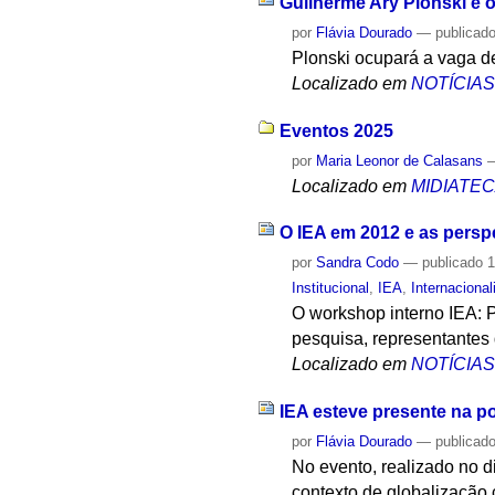
Guilherme Ary Plonski é 
por
Flávia Dourado
—
publicad
Plonski ocupará a vaga d
Localizado em
NOTÍCIA
Eventos 2025
por
Maria Leonor de Calasans
Localizado em
MIDIATE
O IEA em 2012 e as persp
por
Sandra Codo
—
publicado
1
Institucional
,
IEA
,
Internaciona
O workshop interno IEA: 
pesquisa, representantes 
Localizado em
NOTÍCIA
IEA esteve presente na p
por
Flávia Dourado
—
publicad
No evento, realizado no d
contexto de globalização 