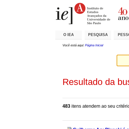
Ir
Ferramentas
Seções
para
Pessoais
o
conteúdo.
|
Ir
para
a
O IEA
PESQUISA
PESS
navegação
Você está aqui:
Página Inicial
Resultado da bu
483
itens atendem ao seu critéri