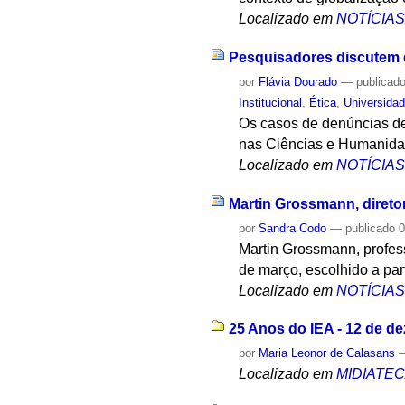
Localizado em
NOTÍCIA
Pesquisadores discutem d
por
Flávia Dourado
—
publicad
Institucional
,
Ética
,
Universida
Os casos de denúncias de
nas Ciências e Humanidad
Localizado em
NOTÍCIA
Martin Grossmann, direto
por
Sandra Codo
—
publicado
0
Martin Grossmann, profess
de março, escolhido a part
Localizado em
NOTÍCIA
25 Anos do IEA - 12 de d
por
Maria Leonor de Calasans
Localizado em
MIDIATE