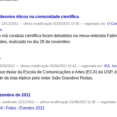
S
esvios éticos na comunidade científica
o
13/12/2012
—
última modificação
01/02/2016 14:45
— registrado em:
O Co
de
 má conduta científica foram debatidos na mesa-redonda Fabric
es, realizado no dia 28 de novembro.
S
r
5/03/2012
—
última modificação
02/04/2013 16:43
— registrado em:
IEA
,
Ins
or titular da Escola de Comunicações e Artes (ECA) da USP, é 
ir de lista tríplice pelo reitor João Grandino Rodas.
S
ezembro de 2011
—
publicado
12/12/2011
—
última modificação
21/08/2013 11:36
— registrado
CA
/
Fotos
/
Eventos 2011