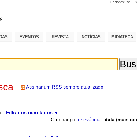
Cadastre-se
Busca
Busca
Avançad
OAS
EVENTOS
REVISTA
NOTÍCIAS
MIDIATECA
sca
Assinar um RSS sempre atualizado.
o.
Filtrar os resultados
Ordenar por
relevância
·
data (mais rec