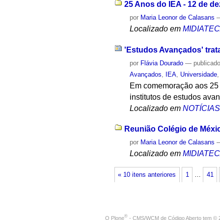
25 Anos do IEA - 12 de d
por
Maria Leonor de Calasans
Localizado em
MIDIATE
'Estudos Avançados' trat
por
Flávia Dourado
—
publicad
Avançados
,
IEA
,
Universidade
Em comemoração aos 25 an
institutos de estudos ava
Localizado em
NOTÍCIA
Reunião Colégio de Méxic
por
Maria Leonor de Calasans
Localizado em
MIDIATE
« 10 itens anteriores
1
…
41
®
O
Plone
- CMS/WCM de Código Aberto
tem
©
2