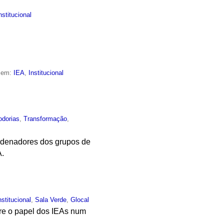
nstitucional
o em:
IEA
,
Institucional
odorias
,
Transformação
,
ordenadores dos grupos de
A.
nstitucional
,
Sala Verde
,
Glocal
bre o papel dos IEAs num