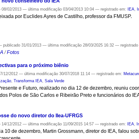
o novo conselheiro do IEA
o
08/02/2013
—
última modificação
03/04/2013 10:04
— registrado em:
IEA
,
I
eixada por Euclides Ayres de Castilho, professor da FMUSP.
S
—
publicado
31/01/2013
—
última modificação
28/03/2025 16:32
— registrad
CA
/
Fotos
ectivas para o próximo biênio
7/12/2012
—
última modificação
30/07/2018 11:14
— registrado em:
Metacur
lização
,
Transforma IEA
,
Sala Verde
Presente e Futuro, realizado no dia 12 de dezembro, reuniu co
dos Polos de São Carlos e Ribeirão Preto e funcionários do IE
S
osse do novo diretor do Ilea-UFRGS
o
14/12/2012
—
última modificação
11/09/2015 14:57
— registrado em:
IEA
,
I
ia 10 de dezembro, Martin Grossmann, diretor do IEA, falou so
crescente.