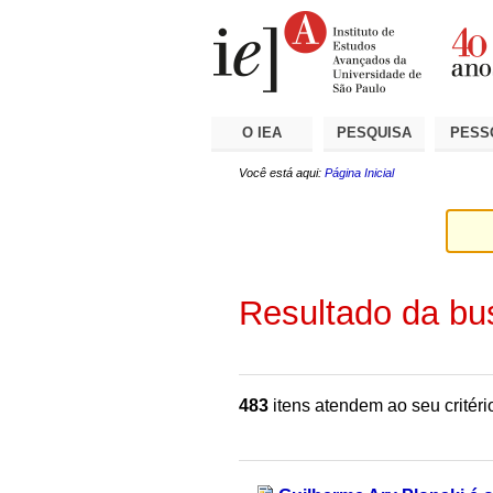
Ir
Ferramentas
Seções
para
Pessoais
o
conteúdo.
|
Ir
para
a
O IEA
PESQUISA
PESS
navegação
Você está aqui:
Página Inicial
Resultado da bu
483
itens atendem ao seu critéri