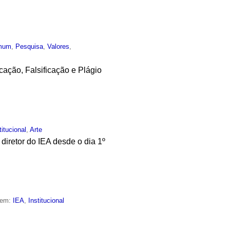
mum
,
Pesquisa
,
Valores
,
ação, Falsificação e Plágio
titucional
,
Arte
diretor do IEA desde o dia 1º
 em:
IEA
,
Institucional