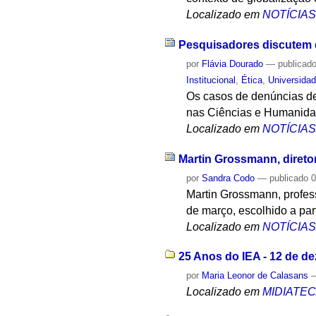
Localizado em
NOTÍCIA
Pesquisadores discutem d
por
Flávia Dourado
—
publicad
Institucional
,
Ética
,
Universida
Os casos de denúncias de
nas Ciências e Humanidad
Localizado em
NOTÍCIA
Martin Grossmann, direto
por
Sandra Codo
—
publicado
0
Martin Grossmann, profess
de março, escolhido a part
Localizado em
NOTÍCIA
25 Anos do IEA - 12 de d
por
Maria Leonor de Calasans
Localizado em
MIDIATE