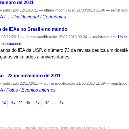
ezembro de 2011
—
publicado
12/12/2011
—
última modificação
21/08/2013 11:40
— registrado
CA
/
…
/
Institucional
/
Cerimônias
a de IEAs no Brasil e no mundo
o
03/12/2011
—
última modificação
15/05/2019 09:24
— registrado em:
Ubias
,
Institucional
os do IEA da USP, o número 73 da revista dedica um dossiê a
nçados vinculados a universidades.
S
o - 22 de novembro de 2011
—
publicado
22/11/2011
—
última modificação
21/08/2013 11:39
— registrado
CA
/
Fotos
/
Eventos Internos
42
43
44
45
46
47
…
49
000-2026 pela
Fundação Plone
e amigos. Distribuído sob a
Licença GNU GPL
.