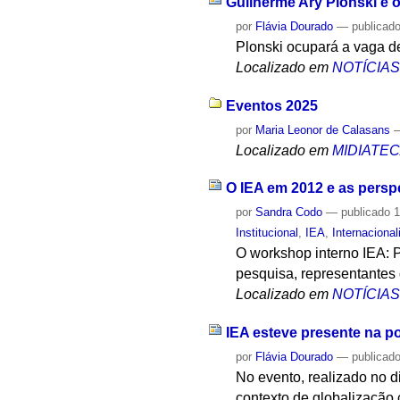
Guilherme Ary Plonski é 
por
Flávia Dourado
—
publicad
Plonski ocupará a vaga d
Localizado em
NOTÍCIA
Eventos 2025
por
Maria Leonor de Calasans
Localizado em
MIDIATE
O IEA em 2012 e as persp
por
Sandra Codo
—
publicado
1
Institucional
,
IEA
,
Internaciona
O workshop interno IEA: 
pesquisa, representantes 
Localizado em
NOTÍCIA
IEA esteve presente na p
por
Flávia Dourado
—
publicad
No evento, realizado no d
contexto de globalização 