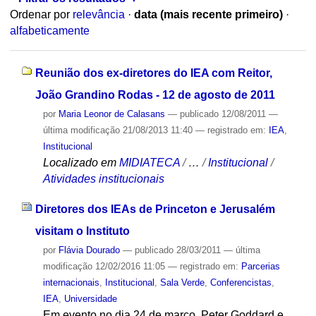
Ordenar por
relevância
·
data (mais recente primeiro)
·
alfabeticamente
Reunião dos ex-diretores do IEA com Reitor,
João Grandino Rodas - 12 de agosto de 2011
por
Maria Leonor de Calasans
—
publicado
12/08/2011
—
última modificação
21/08/2013 11:40
— registrado em:
IEA
,
Institucional
Localizado em
MIDIATECA
/
…
/
Institucional
/
Atividades institucionais
Diretores dos IEAs de Princeton e Jerusalém
visitam o Instituto
por
Flávia Dourado
—
publicado
28/03/2011
—
última
modificação
12/02/2016 11:05
— registrado em:
Parcerias
internacionais
,
Institucional
,
Sala Verde
,
Conferencistas
,
IEA
,
Universidade
Em evento no dia 24 de março, Peter Goddard e