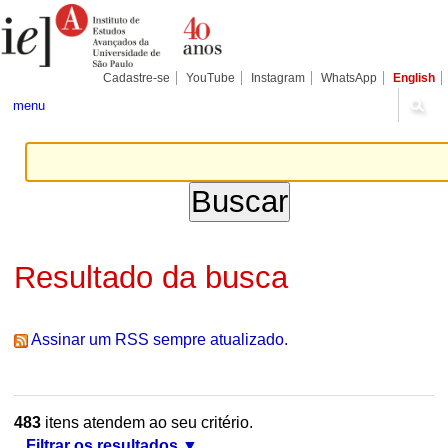
Ir
Ferramentas
Seções
para
Pessoais
o
conteúdo.
|
Cadastre-se
YouTube
Instagram
WhatsApp
English
Ir
para
menu
a
navegação
Resultado da busca
Assinar um RSS sempre atualizado.
483
itens atendem ao seu critério.
Filtrar os resultados