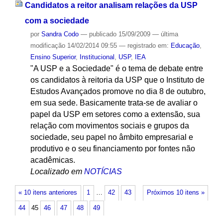
Candidatos a reitor analisam relações da USP
com a sociedade
por
Sandra Codo
—
publicado
15/09/2009
—
última
modificação
14/02/2014 09:55
— registrado em:
Educação
,
Ensino Superior
,
Institucional
,
USP
,
IEA
"A USP e a Sociedade" é o tema de debate entre
os candidatos à reitoria da USP que o Instituto de
Estudos Avançados promove no dia 8 de outubro,
em sua sede. Basicamente trata-se de avaliar o
papel da USP em setores como a extensão, sua
relação com movimentos sociais e grupos da
sociedade, seu papel no âmbito empresarial e
produtivo e o seu financiamento por fontes não
acadêmicas.
Localizado em
NOTÍCIAS
« 10 itens anteriores
1
…
42
43
Próximos 10 itens »
44
45
46
47
48
49