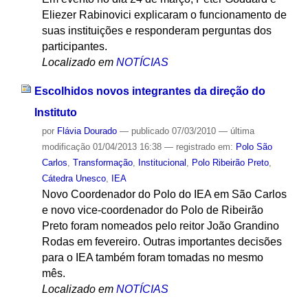
Eliezer Rabinovici explicaram o funcionamento de
suas instituições e responderam perguntas dos
participantes.
Localizado em
NOTÍCIAS
Escolhidos novos integrantes da direção do
Instituto
por
Flávia Dourado
—
publicado
07/03/2010
—
última
modificação
01/04/2013 16:38
— registrado em:
Polo São
Carlos
,
Transformação
,
Institucional
,
Polo Ribeirão Preto
,
Cátedra Unesco
,
IEA
Novo Coordenador do Polo do IEA em São Carlos
e novo vice-coordenador do Polo de Ribeirão
Preto foram nomeados pelo reitor João Grandino
Rodas em fevereiro. Outras importantes decisões
para o IEA também foram tomadas no mesmo
mês.
Localizado em
NOTÍCIAS