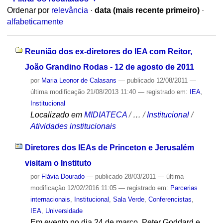
Ordenar por
relevância
·
data (mais recente primeiro)
·
alfabeticamente
Reunião dos ex-diretores do IEA com Reitor,
João Grandino Rodas - 12 de agosto de 2011
por
Maria Leonor de Calasans
—
publicado
12/08/2011
—
última modificação
21/08/2013 11:40
— registrado em:
IEA
,
Institucional
Localizado em
MIDIATECA
/
…
/
Institucional
/
Atividades institucionais
Diretores dos IEAs de Princeton e Jerusalém
visitam o Instituto
por
Flávia Dourado
—
publicado
28/03/2011
—
última
modificação
12/02/2016 11:05
— registrado em:
Parcerias
internacionais
,
Institucional
,
Sala Verde
,
Conferencistas
,
IEA
,
Universidade
Em evento no dia 24 de março, Peter Goddard e