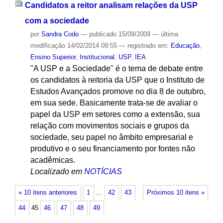
Candidatos a reitor analisam relações da USP
com a sociedade
por
Sandra Codo
—
publicado
15/09/2009
—
última
modificação
14/02/2014 09:55
— registrado em:
Educação
,
Ensino Superior
,
Institucional
,
USP
,
IEA
"A USP e a Sociedade" é o tema de debate entre
os candidatos à reitoria da USP que o Instituto de
Estudos Avançados promove no dia 8 de outubro,
em sua sede. Basicamente trata-se de avaliar o
papel da USP em setores como a extensão, sua
relação com movimentos sociais e grupos da
sociedade, seu papel no âmbito empresarial e
produtivo e o seu financiamento por fontes não
acadêmicas.
Localizado em
NOTÍCIAS
« 10 itens anteriores
1
…
42
43
Próximos 10 itens »
44
45
46
47
48
49