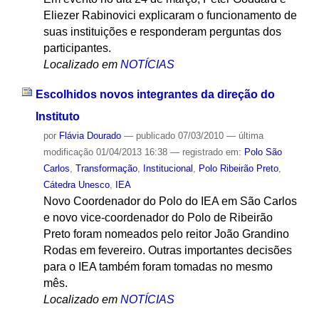
Eliezer Rabinovici explicaram o funcionamento de
suas instituições e responderam perguntas dos
participantes.
Localizado em
NOTÍCIAS
Escolhidos novos integrantes da direção do
Instituto
por
Flávia Dourado
—
publicado
07/03/2010
—
última
modificação
01/04/2013 16:38
— registrado em:
Polo São
Carlos
,
Transformação
,
Institucional
,
Polo Ribeirão Preto
,
Cátedra Unesco
,
IEA
Novo Coordenador do Polo do IEA em São Carlos
e novo vice-coordenador do Polo de Ribeirão
Preto foram nomeados pelo reitor João Grandino
Rodas em fevereiro. Outras importantes decisões
para o IEA também foram tomadas no mesmo
mês.
Localizado em
NOTÍCIAS