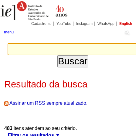
Ir
Ferramentas
Seções
para
Pessoais
o
conteúdo.
|
Cadastre-se
YouTube
Instagram
WhatsApp
English
Ir
para
menu
a
navegação
Resultado da busca
Assinar um RSS sempre atualizado.
483
itens atendem ao seu critério.
Filtrar os resultados