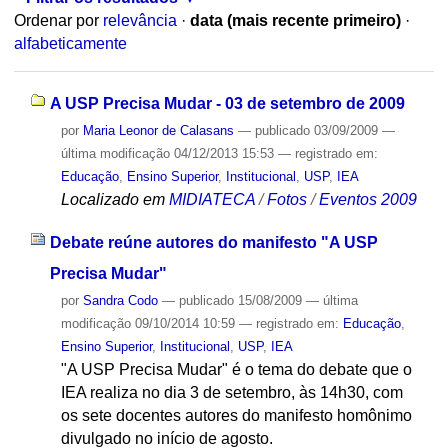
Ordenar por
relevância
·
data (mais recente primeiro)
·
alfabeticamente
A USP Precisa Mudar - 03 de setembro de 2009
por
Maria Leonor de Calasans
—
publicado
03/09/2009
—
última modificação
04/12/2013 15:53
— registrado em:
Educação
,
Ensino Superior
,
Institucional
,
USP
,
IEA
Localizado em
MIDIATECA
/
Fotos
/
Eventos 2009
Debate reúne autores do manifesto "A USP
Precisa Mudar"
por
Sandra Codo
—
publicado
15/08/2009
—
última
modificação
09/10/2014 10:59
— registrado em:
Educação
,
Ensino Superior
,
Institucional
,
USP
,
IEA
"A USP Precisa Mudar" é o tema do debate que o
IEA realiza no dia 3 de setembro, às 14h30, com
os sete docentes autores do manifesto homônimo
divulgado no início de agosto.