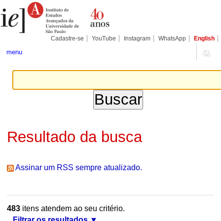
Ir
Ferramentas
Seções
para
Pessoais
o
conteúdo.
|
Cadastre-se
YouTube
Instagram
WhatsApp
English
Ir
para
menu
a
navegação
Resultado da busca
Assinar um RSS sempre atualizado.
483
itens atendem ao seu critério.
Filtrar os resultados