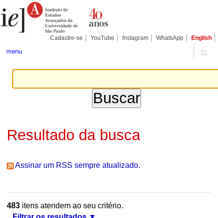
Ir
Ferramentas
Seções
para
Pessoais
o
conteúdo.
|
Cadastre-se
YouTube
Instagram
WhatsApp
English
Ir
para
menu
a
navegação
Resultado da busca
Assinar um RSS sempre atualizado.
483
itens atendem ao seu critério.
Filtrar os resultados