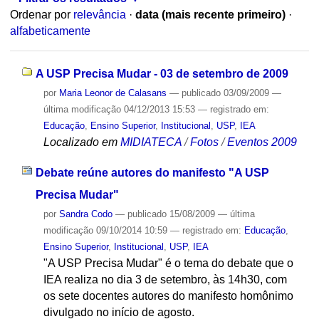
Ordenar por
relevância
·
data (mais recente primeiro)
·
alfabeticamente
A USP Precisa Mudar - 03 de setembro de 2009
por
Maria Leonor de Calasans
—
publicado
03/09/2009
—
última modificação
04/12/2013 15:53
— registrado em:
Educação
,
Ensino Superior
,
Institucional
,
USP
,
IEA
Localizado em
MIDIATECA
/
Fotos
/
Eventos 2009
Debate reúne autores do manifesto "A USP
Precisa Mudar"
por
Sandra Codo
—
publicado
15/08/2009
—
última
modificação
09/10/2014 10:59
— registrado em:
Educação
,
Ensino Superior
,
Institucional
,
USP
,
IEA
"A USP Precisa Mudar" é o tema do debate que o
IEA realiza no dia 3 de setembro, às 14h30, com
os sete docentes autores do manifesto homônimo
divulgado no início de agosto.