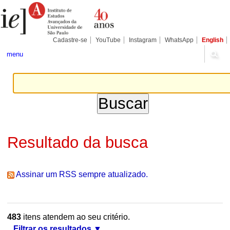
Ir
Ferramentas
Seções
para
Pessoais
o
conteúdo.
|
Cadastre-se
YouTube
Instagram
WhatsApp
English
Ir
para
menu
a
navegação
Resultado da busca
Assinar um RSS sempre atualizado.
483
itens atendem ao seu critério.
Filtrar os resultados