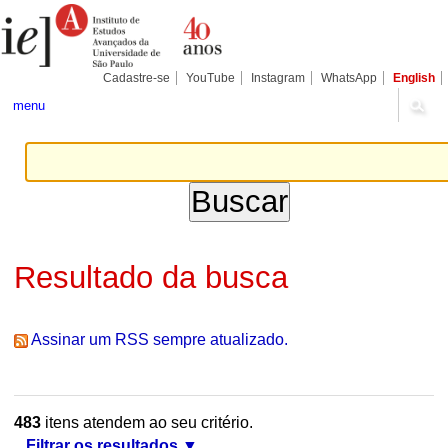
Ir
Ferramentas
Seções
para
Pessoais
o
conteúdo.
|
Cadastre-se
YouTube
Instagram
WhatsApp
English
Ir
para
menu
a
navegação
Resultado da busca
Assinar um RSS sempre atualizado.
483
itens atendem ao seu critério.
Filtrar os resultados