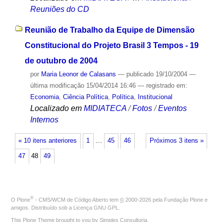
Reuniões do CD
Reunião de Trabalho da Equipe de Dimensão
Constitucional do Projeto Brasil 3 Tempos - 19
de outubro de 2004
por
Maria Leonor de Calasans
—
publicado
19/10/2004
—
última modificação
15/04/2014 16:46
— registrado em:
Economia
,
Ciência Política
,
Política
,
Institucional
Localizado em
MIDIATECA
/
Fotos
/
Eventos
Internos
« 10 itens anteriores
1
…
45
46
Próximos 3 itens »
47
48
49
®
O
Plone
- CMS/WCM de Código Aberto
tem
©
2000-2026 pela
Fundação Plone
e
amigos. Distribuído sob a
Licença GNU GPL
.
This Plone Theme brought to you by
Simples Consultoria
.