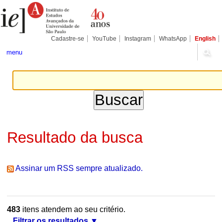
Ir
Ferramentas
Seções
para
Pessoais
o
conteúdo.
|
Cadastre-se
YouTube
Instagram
WhatsApp
English
Ir
para
menu
a
navegação
Resultado da busca
Assinar um RSS sempre atualizado.
483
itens atendem ao seu critério.
Filtrar os resultados