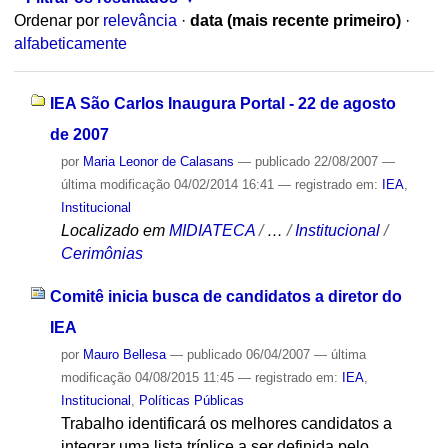
Ordenar por
relevância
·
data (mais recente primeiro)
·
alfabeticamente
IEA São Carlos Inaugura Portal - 22 de agosto
de 2007
por
Maria Leonor de Calasans
—
publicado
22/08/2007
—
última modificação
04/02/2014 16:41
— registrado em:
IEA
,
Institucional
Localizado em
MIDIATECA
/
…
/
Institucional
/
Cerimônias
Comitê inicia busca de candidatos a diretor do
IEA
por
Mauro Bellesa
—
publicado
06/04/2007
—
última
modificação
04/08/2015 11:45
— registrado em:
IEA
,
Institucional
,
Políticas Públicas
Trabalho identificará os melhores candidatos a
integrar uma lista tríplice a ser definida pelo