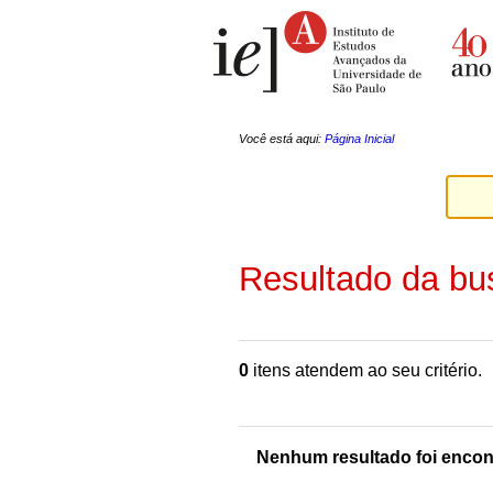
Ir
Ferramentas
para
Pessoais
o
conteúdo.
|
Ir
para
a
Você está aqui:
Página Inicial
navegação
Resultado da bu
0
itens atendem ao seu critério.
Nenhum resultado foi encon