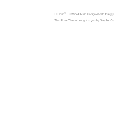
®
O
Plone
- CMS/WCM de Código Aberto
tem
©
2
This Plone Theme brought to you by
Simples Co