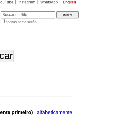
YouTube
Instagram
WhatsApp
English
apenas nesta seção
a…
ente primeiro)
·
alfabeticamente