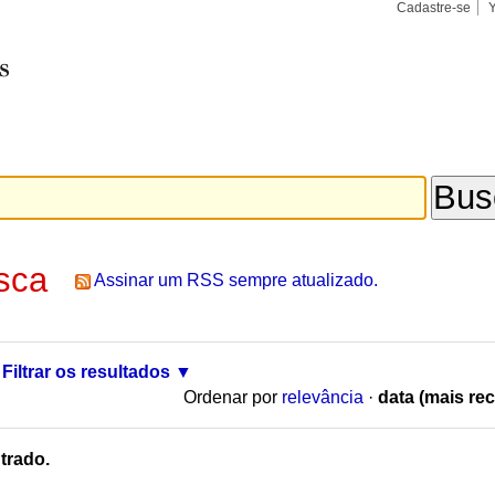
Cadastre-se
Busca
Busca
Avançad
sca
Assinar um RSS sempre atualizado.
Filtrar os resultados
Ordenar por
relevância
·
data (mais rec
trado.