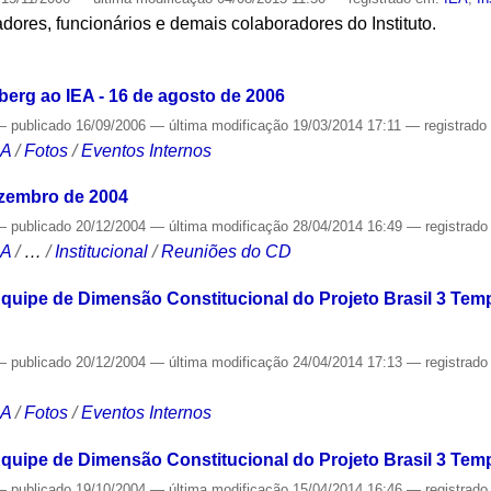
dores, funcionários e demais colaboradores do Instituto.
S
berg ao IEA - 16 de agosto de 2006
—
publicado
16/09/2006
—
última modificação
19/03/2014 17:11
— registrad
CA
/
Fotos
/
Eventos Internos
ezembro de 2004
—
publicado
20/12/2004
—
última modificação
28/04/2014 16:49
— registrad
CA
/
…
/
Institucional
/
Reuniões do CD
quipe de Dimensão Constitucional do Projeto Brasil 3 Tem
—
publicado
20/12/2004
—
última modificação
24/04/2014 17:13
— registrad
CA
/
Fotos
/
Eventos Internos
quipe de Dimensão Constitucional do Projeto Brasil 3 Temp
—
publicado
19/10/2004
—
última modificação
15/04/2014 16:46
— registrad