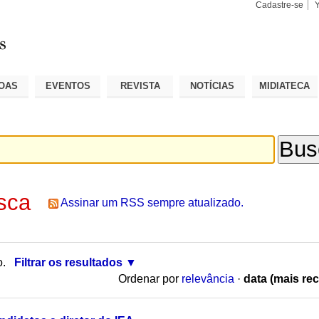
Cadastre-se
Busca
Busca
Avançad
OAS
EVENTOS
REVISTA
NOTÍCIAS
MIDIATECA
sca
Assinar um RSS sempre atualizado.
o.
Filtrar os resultados
Ordenar por
relevância
·
data (mais rec