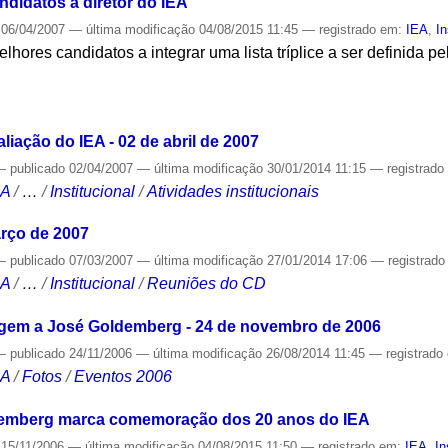
ndidatos a diretor do IEA
06/04/2007
—
última modificação
04/08/2015 11:45
— registrado em:
IEA
,
In
elhores candidatos a integrar uma lista tríplice a ser definida p
S
iação do IEA - 02 de abril de 2007
—
publicado
02/04/2007
—
última modificação
30/01/2014 11:15
— registrad
CA
/
…
/
Institucional
/
Atividades institucionais
rço de 2007
—
publicado
07/03/2007
—
última modificação
27/01/2014 17:06
— registrad
CA
/
…
/
Institucional
/
Reuniões do CD
gem a José Goldemberg - 24 de novembro de 2006
—
publicado
24/11/2006
—
última modificação
26/08/2014 11:45
— registrado
CA
/
Fotos
/
Eventos 2006
mberg marca comemoração dos 20 anos do IEA
15/11/2006
—
última modificação
04/08/2015 11:50
— registrado em:
IEA
,
In