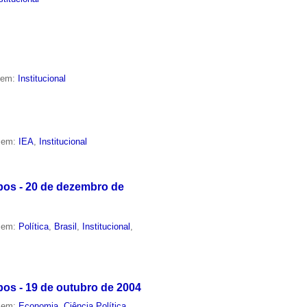
o em:
Institucional
o em:
IEA
,
Institucional
pos - 20 de dezembro de
o em:
Política
,
Brasil
,
Institucional
,
os - 19 de outubro de 2004
o em:
Economia
,
Ciência Política
,