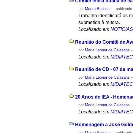
Comitê inicia busca de ca
por
Mauro Bellesa
—
publicado
Trabalho identificará os m
submetida à reitora.
Localizado em
NOTÍCIA
Reunião do Comitê de Aval
por
Maria Leonor de Calasans
Localizado em
MIDIATE
Reunião de CD - 07 de ma
por
Maria Leonor de Calasans
Localizado em
MIDIATE
20 Anos de IEA - Homena
por
Maria Leonor de Calasans
Localizado em
MIDIATE
Homenagem a José Golde
por
Mauro Bellesa
—
publicado