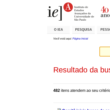
Ir
Ferramentas
Seções
para
Pessoais
o
conteúdo.
|
Ir
para
a
O IEA
PESQUISA
PESS
navegação
Você está aqui:
Página Inicial
Resultado da bu
482
itens atendem ao seu critéri