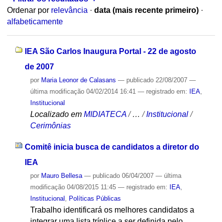
Ordenar por
relevância
·
data (mais recente primeiro)
·
alfabeticamente
IEA São Carlos Inaugura Portal - 22 de agosto
de 2007
por
Maria Leonor de Calasans
—
publicado
22/08/2007
—
última modificação
04/02/2014 16:41
— registrado em:
IEA
,
Institucional
Localizado em
MIDIATECA
/
…
/
Institucional
/
Cerimônias
Comitê inicia busca de candidatos a diretor do
IEA
por
Mauro Bellesa
—
publicado
06/04/2007
—
última
modificação
04/08/2015 11:45
— registrado em:
IEA
,
Institucional
,
Políticas Públicas
Trabalho identificará os melhores candidatos a
integrar uma lista tríplice a ser definida pelo