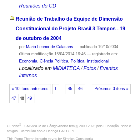
Reuniões do CD
Reunião de Trabalho da Equipe de Dimensão
Constitucional do Projeto Brasil 3 Tempos - 19
de outubro de 2004
por
Maria Leonor de Calasans
—
publicado
19/10/2004
—
última modificação
15/04/2014 16:46
— registrado em:
Economia
,
Ciência Política
,
Política
,
Institucional
Localizado em
MIDIATECA
/
Fotos
/
Eventos
Internos
« 10 itens anteriores
1
…
45
46
Próximos 3 itens »
47
48
49
®
O
Plone
- CMS/WCM de Código Aberto
tem
©
2000-2026 pela
Fundação Plone
e
amigos. Distribuído sob a
Licença GNU GPL
.
This Plone Theme brought to you by
Simples Consultoria
.