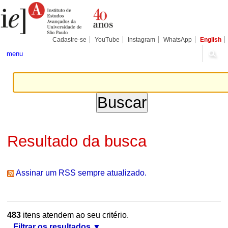
Ir
Ferramentas
Seções
para
Pessoais
o
conteúdo.
|
Cadastre-se
YouTube
Instagram
WhatsApp
English
Ir
para
menu
a
navegação
Resultado da busca
Assinar um RSS sempre atualizado.
483
itens atendem ao seu critério.
Filtrar os resultados