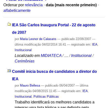
Ordenar por
relevância
·
data (mais recente primeiro)
·
alfabeticamente
IEA São Carlos Inaugura Portal - 22 de agosto
de 2007
por
Maria Leonor de Calasans
—
publicado
22/08/2007
—
última modificação
04/02/2014 16:41
— registrado em:
IEA
,
Institucional
Localizado em
MIDIATECA
/
…
/
Institucional
/
Cerimônias
Comitê inicia busca de candidatos a diretor do
IEA
por
Mauro Bellesa
—
publicado
06/04/2007
—
última
modificação
04/08/2015 11:45
— registrado em:
IEA
,
Institucional
,
Políticas Públicas
Trabalho identificará os melhores candidatos a
integrar uma lista tríplice a ser definida pelo