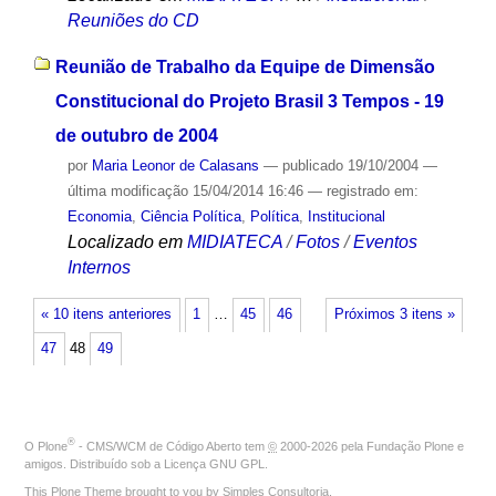
Reuniões do CD
Reunião de Trabalho da Equipe de Dimensão
Constitucional do Projeto Brasil 3 Tempos - 19
de outubro de 2004
por
Maria Leonor de Calasans
—
publicado
19/10/2004
—
última modificação
15/04/2014 16:46
— registrado em:
Economia
,
Ciência Política
,
Política
,
Institucional
Localizado em
MIDIATECA
/
Fotos
/
Eventos
Internos
« 10 itens anteriores
1
…
45
46
Próximos 3 itens »
47
48
49
®
O
Plone
- CMS/WCM de Código Aberto
tem
©
2000-2026 pela
Fundação Plone
e
amigos. Distribuído sob a
Licença GNU GPL
.
This Plone Theme brought to you by
Simples Consultoria
.