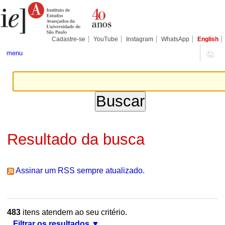
Ir
Ferramentas
Seções
para
Pessoais
o
conteúdo.
|
Cadastre-se
YouTube
Instagram
WhatsApp
English
Ir
para
menu
a
navegação
Resultado da busca
Assinar um RSS sempre atualizado.
483
itens atendem ao seu critério.
Filtrar os resultados