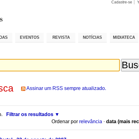
Cadastre-se
Busca
Busca
Avançad
OAS
EVENTOS
REVISTA
NOTÍCIAS
MIDIATECA
sca
Assinar um RSS sempre atualizado.
o.
Filtrar os resultados
Ordenar por
relevância
·
data (mais rec