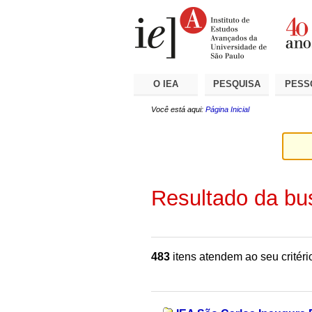
Ir
Ferramentas
Seções
para
Pessoais
o
conteúdo.
|
Ir
para
a
O IEA
PESQUISA
PESS
navegação
Você está aqui:
Página Inicial
Resultado da bu
483
itens atendem ao seu critéri