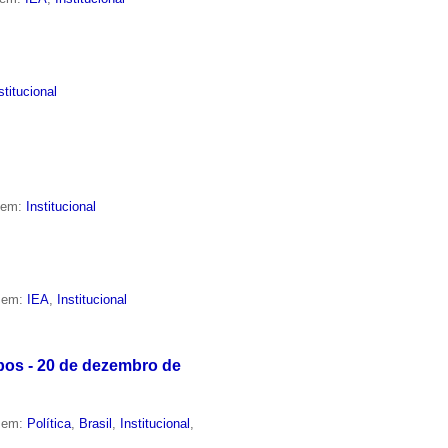
stitucional
o em:
Institucional
o em:
IEA
,
Institucional
pos - 20 de dezembro de
o em:
Política
,
Brasil
,
Institucional
,