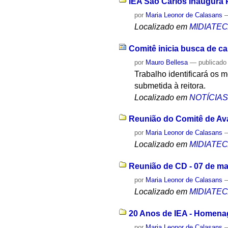
IEA São Carlos Inaugura P
por
Maria Leonor de Calasans
Localizado em
MIDIATE
Comitê inicia busca de ca
por
Mauro Bellesa
—
publicado
Trabalho identificará os m
submetida à reitora.
Localizado em
NOTÍCIA
Reunião do Comitê de Aval
por
Maria Leonor de Calasans
Localizado em
MIDIATE
Reunião de CD - 07 de ma
por
Maria Leonor de Calasans
Localizado em
MIDIATE
20 Anos de IEA - Homena
por
Maria Leonor de Calasans