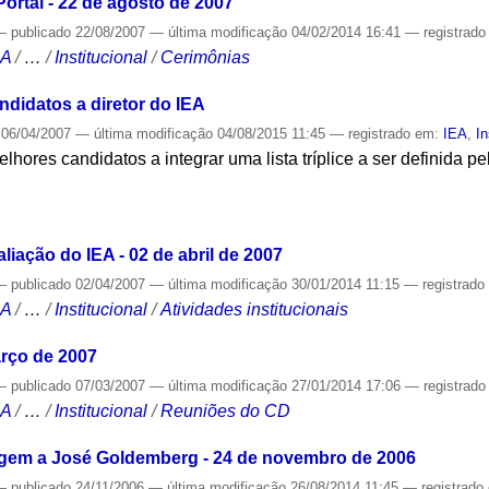
ortal - 22 de agosto de 2007
—
publicado
22/08/2007
—
última modificação
04/02/2014 16:41
— registrad
CA
/
…
/
Institucional
/
Cerimônias
ndidatos a diretor do IEA
06/04/2007
—
última modificação
04/08/2015 11:45
— registrado em:
IEA
,
In
elhores candidatos a integrar uma lista tríplice a ser definida p
S
iação do IEA - 02 de abril de 2007
—
publicado
02/04/2007
—
última modificação
30/01/2014 11:15
— registrad
CA
/
…
/
Institucional
/
Atividades institucionais
rço de 2007
—
publicado
07/03/2007
—
última modificação
27/01/2014 17:06
— registrad
CA
/
…
/
Institucional
/
Reuniões do CD
gem a José Goldemberg - 24 de novembro de 2006
—
publicado
24/11/2006
—
última modificação
26/08/2014 11:45
— registrado