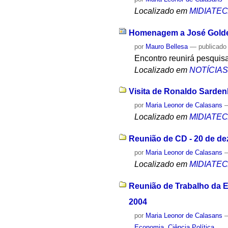
Localizado em
MIDIATE
Homenagem a José Golde
por
Mauro Bellesa
—
publicado
Encontro reunirá pesquisa
Localizado em
NOTÍCIA
Visita de Ronaldo Sarden
por
Maria Leonor de Calasans
Localizado em
MIDIATE
Reunião de CD - 20 de d
por
Maria Leonor de Calasans
Localizado em
MIDIATE
Reunião de Trabalho da E
2004
por
Maria Leonor de Calasans
Economia
,
Ciência Política