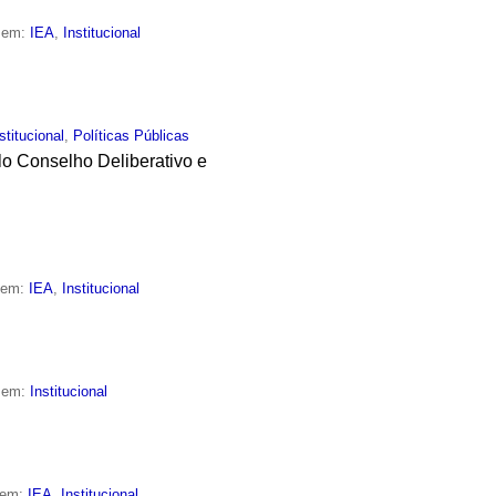
o em:
IEA
,
Institucional
stitucional
,
Políticas Públicas
elo Conselho Deliberativo e
o em:
IEA
,
Institucional
o em:
Institucional
 em:
IEA
,
Institucional