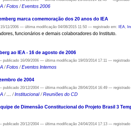
CA
/
Fotos
/
Eventos 2006
mberg marca comemoração dos 20 anos do IEA
15/11/2006
—
última modificação
04/08/2015 11:50
— registrado em:
IEA
,
In
dores, funcionários e demais colaboradores do Instituto.
S
berg ao IEA - 16 de agosto de 2006
—
publicado
16/09/2006
—
última modificação
19/03/2014 17:11
— registrad
CA
/
Fotos
/
Eventos Internos
ezembro de 2004
—
publicado
20/12/2004
—
última modificação
28/04/2014 16:49
— registrad
CA
/
…
/
Institucional
/
Reuniões do CD
quipe de Dimensão Constitucional do Projeto Brasil 3 Tem
—
publicado
20/12/2004
—
última modificação
24/04/2014 17:13
— registrad