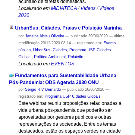
acúmulo de tarefas domésticas.
Localizado em
MIDIATECA
/
Vídeos
/
Vídeos
2020
UrbanSus: Cidades, Praias e Poluição Marinha
por
Janaina Abreu Oliveira
—
publicado
30/06/2020
—
última
modificação
23/12/2020 08:14
— registrado em:
Evento
público
,
UrbanSus
,
Cidades
,
Programa USP Cidades
Globais
,
Política Ambiental
,
Poluição
Localizado em
EVENTOS
Fundamentos para Sustentabilidade Urbana
Pós-Pandemia: ODS Agenda 2030 ONU
por
Sergio R V Bernardo
—
publicado
16/06/2020
—
registrado em:
Programa USP Cidades Globais
Este webinar reuniu proposições relacionadas à
vida urbana pós-pandemia que poderão ser
aproveitadas por gestores públicos e outras
representações da sociedade. Entre os temas
destacados, estão os espaços verdes na cidade