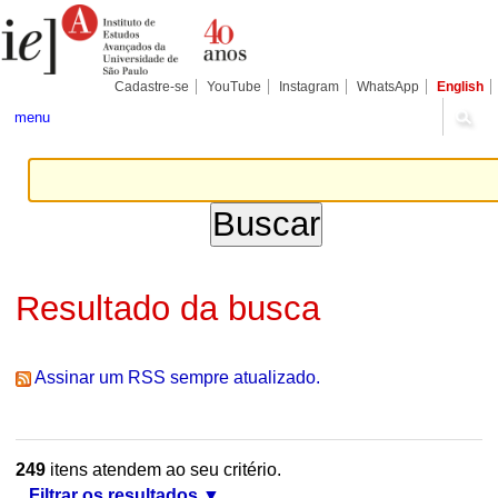
Ir
Ferramentas
Seções
para
Pessoais
o
conteúdo.
|
Cadastre-se
YouTube
Instagram
WhatsApp
English
Ir
para
menu
a
navegação
Resultado da busca
Assinar um RSS sempre atualizado.
249
itens atendem ao seu critério.
Filtrar os resultados