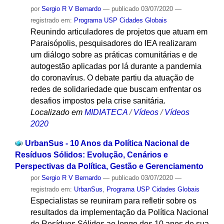
por
Sergio R V Bernardo
—
publicado
03/07/2020
—
registrado em:
Programa USP Cidades Globais
Reunindo articuladores de projetos que atuam em
Paraisópolis, pesquisadores do IEA realizaram
um diálogo sobre as práticas comunitárias e de
autogestão aplicadas por lá durante a pandemia
do coronavírus. O debate partiu da atuação de
redes de solidariedade que buscam enfrentar os
desafios impostos pela crise sanitária.
Localizado em
MIDIATECA
/
Vídeos
/
Vídeos
2020
UrbanSus - 10 Anos da Política Nacional de
Resíduos Sólidos: Evolução, Cenários e
Perspectivas da Política, Gestão e Gerenciamento
por
Sergio R V Bernardo
—
publicado
03/07/2020
—
registrado em:
UrbanSus
,
Programa USP Cidades Globais
Especialistas se reuniram para refletir sobre os
resultados da implementação da Política Nacional
de Resíduos Sólidos ao longo dos 10 anos de sua