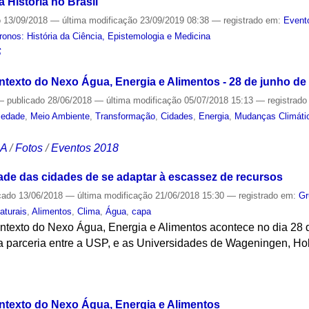
 História no Brasil
o
13/09/2018
—
última modificação
23/09/2019 08:38
— registrado em:
Event
onos: História da Ciência, Epistemologia e Medicina
S
ntexto do Nexo Água, Energia e Alimentos - 28 de junho de
—
publicado
28/06/2018
—
última modificação
05/07/2018 15:13
— registrad
iedade
,
Meio Ambiente
,
Transformação
,
Cidades
,
Energia
,
Mudanças Climáti
CA
/
Fotos
/
Eventos 2018
de das cidades de se adaptar à escassez de recursos
cado
13/06/2018
—
última modificação
21/06/2018 15:30
— registrado em:
Gr
aturais
,
Alimentos
,
Clima
,
Água
,
capa
texto do Nexo Água, Energia e Alimentos acontece no dia 28 de
 parceria entre a USP, e as Universidades de Wageningen, Ho
S
ntexto do Nexo Água, Energia e Alimentos