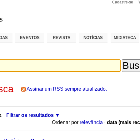
Cadastre-se
Busca
Busca
Avançad
OAS
EVENTOS
REVISTA
NOTÍCIAS
MIDIATECA
sca
Assinar um RSS sempre atualizado.
o.
Filtrar os resultados
Ordenar por
relevância
·
data (mais rec