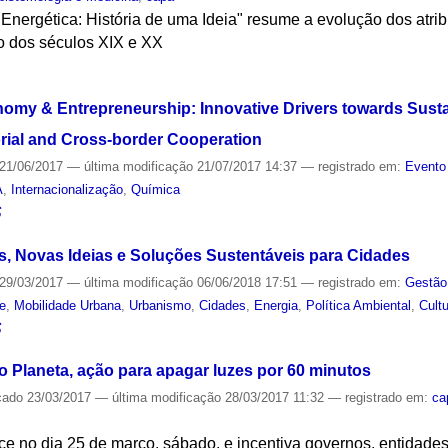
Energética: História de uma Ideia" resume a evolução dos atri
o dos séculos XIX e XX
S
omy & Entrepreneurship: Innovative Drivers towards Sust
rial and Cross-border Cooperation
21/06/2017
—
última modificação
21/07/2017 14:37
— registrado em:
Evento
A
,
Internacionalização
,
Química
S
, Novas Ideias e Soluções Sustentáveis para Cidades
29/03/2017
—
última modificação
06/06/2018 17:51
— registrado em:
Gestão
de
,
Mobilidade Urbana
,
Urbanismo
,
Cidades
,
Energia
,
Política Ambiental
,
Cult
S
o Planeta, ação para apagar luzes por 60 minutos
cado
23/03/2017
—
última modificação
28/03/2017 11:32
— registrado em:
ca
ce no dia 25 de março, sábado, e incentiva governos, entidade