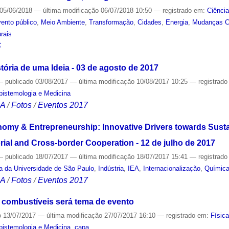
05/06/2018
—
última modificação
06/07/2018 10:50
— registrado em:
Ciênci
ento público
,
Meio Ambiente
,
Transformação
,
Cidades
,
Energia
,
Mudanças C
rais
S
tória de uma Ideia - 03 de agosto de 2017
—
publicado
03/08/2017
—
última modificação
10/08/2017 10:25
— registrad
Epistemologia e Medicina
CA
/
Fotos
/
Eventos 2017
omy & Entrepreneurship: Innovative Drivers towards Sust
ial and Cross-border Cooperation - 12 de julho de 2017
—
publicado
18/07/2017
—
última modificação
18/07/2017 15:41
— registrad
sa da Universidade de São Paulo
,
Indústria
,
IEA
,
Internacionalização
,
Químic
CA
/
Fotos
/
Eventos 2017
 combustíveis será tema de evento
o
13/07/2017
—
última modificação
27/07/2017 16:10
— registrado em:
Físic
Epistemologia e Medicina
,
capa