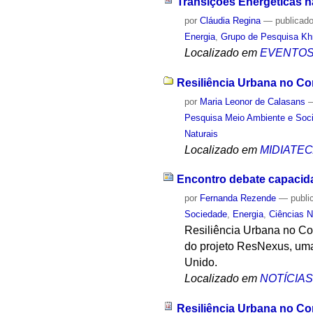
Transições Energéticas na
por
Cláudia Regina
—
publicad
Energia
,
Grupo de Pesquisa Khr
Localizado em
EVENTO
Resiliência Urbana no Co
por
Maria Leonor de Calasans
Pesquisa Meio Ambiente e Soc
Naturais
Localizado em
MIDIATE
Encontro debate capacida
por
Fernanda Rezende
—
publi
Sociedade
,
Energia
,
Ciências N
Resiliência Urbana no Con
do projeto ResNexus, uma
Unido.
Localizado em
NOTÍCIA
Resiliência Urbana no Co