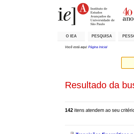
Ir
Ferramentas
Seções
para
Pessoais
o
conteúdo.
|
Ir
para
a
O IEA
PESQUISA
PESS
navegação
Você está aqui:
Página Inicial
Resultado da bu
142
itens atendem ao seu critéri