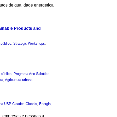
butos de qualidade energética
ainable Products and
 público
,
Strategic Workshops
,
 pública
,
Programa Ano Sabático
,
ura
,
Agricultura urbana
pa USP Cidades Globais
,
Energia
,
s, empresas e pessoas a