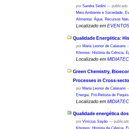
por
Sandra Sedini
—
publicado
Meio Ambiente e Sociedade
,
Ev
Alimentar
,
Água
,
Recursos Natu
Localizado em
EVENTO
Qualidade Energética: His
por
Maria Leonor de Calasans
Khronos: História da Ciência, 
Localizado em
MIDIATE
Green Chemistry, Bioecon
Processes in Cross-sector
por
Maria Leonor de Calasans
Energia
,
Pró-Reitoria de Pequi
Localizado em
MIDIATE
Qualidade energética dos
por
Vinícius Sayão
—
publicad
Khronos: História da Ciência, 