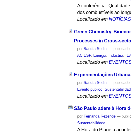
A conferência "Qualidade 
dos combustíveis ao long
Localizado em
NOTÍCIA
Green Chemistry, Bioecon
Processes in Cross-secto
por
Sandra Sedini
—
publicado
ACIESP
,
Energia
,
Indústria
,
IE
Localizado em
EVENTO
Experimentações Urbanas
por
Sandra Sedini
—
publicado
Evento público
,
Sustentabilida
Localizado em
EVENTO
São Paulo adere à Hora d
por
Fernanda Rezende
—
publi
Sustentabilidade
A Hora do Planeta aconte