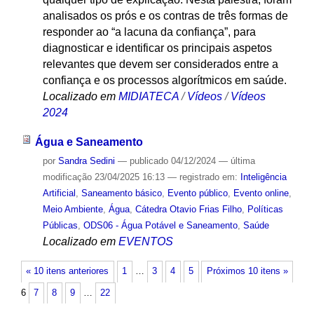
analisados os prós e os contras de três formas de
responder ao “a lacuna da confiança”, para
diagnosticar e identificar os principais aspetos
relevantes que devem ser considerados entre a
confiança e os processos algorítmicos em saúde.
Localizado em
MIDIATECA
/
Vídeos
/
Vídeos
2024
Água e Saneamento
por
Sandra Sedini
—
publicado
04/12/2024
—
última
modificação
23/04/2025 16:13
— registrado em:
Inteligência
Artificial
,
Saneamento básico
,
Evento público
,
Evento online
,
Meio Ambiente
,
Água
,
Cátedra Otavio Frias Filho
,
Políticas
Públicas
,
ODS06 - Água Potável e Saneamento
,
Saúde
Localizado em
EVENTOS
« 10 itens anteriores
1
…
3
4
5
Próximos 10 itens »
6
7
8
9
…
22