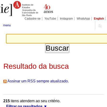
Ir
Ferramentas
Seções
para
Pessoais
o
conteúdo.
|
Cadastre-se
YouTube
Instagram
WhatsApp
English
Ir
para
menu
a
navegação
Resultado da busca
Assinar um RSS sempre atualizado.
215
itens atendem ao seu critério.
Filtrar os resultados