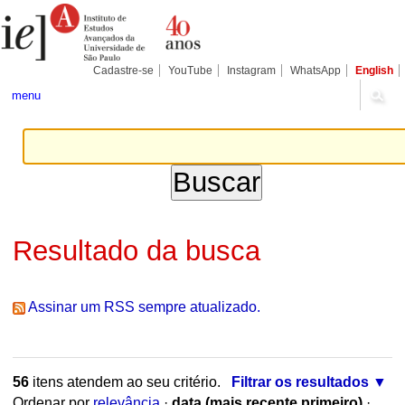
Ir
Ferramentas
Seções
para
Pessoais
o
conteúdo.
|
Cadastre-se
YouTube
Instagram
WhatsApp
English
Ir
para
menu
a
navegação
Resultado da busca
Assinar um RSS sempre atualizado.
56
itens atendem ao seu critério.
Filtrar os resultados
Ordenar por
relevância
·
data (mais recente primeiro)
·