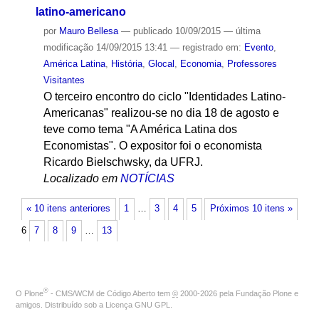
latino-americano
por
Mauro Bellesa
—
publicado
10/09/2015
—
última
modificação
14/09/2015 13:41
— registrado em:
Evento
,
América Latina
,
História
,
Glocal
,
Economia
,
Professores
Visitantes
O terceiro encontro do ciclo "Identidades Latino-
Americanas" realizou-se no dia 18 de agosto e
teve como tema "A América Latina dos
Economistas". O expositor foi o economista
Ricardo Bielschwsky, da UFRJ.
Localizado em
NOTÍCIAS
« 10 itens anteriores
1
…
3
4
5
Próximos 10 itens »
6
7
8
9
…
13
®
O
Plone
- CMS/WCM de Código Aberto
tem
©
2000-2026 pela
Fundação Plone
e
amigos. Distribuído sob a
Licença GNU GPL
.