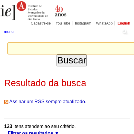
Ir
Ferramentas
Seções
para
Pessoais
o
conteúdo.
|
Cadastre-se
YouTube
Instagram
WhatsApp
English
Ir
para
menu
a
navegação
Resultado da busca
Assinar um RSS sempre atualizado.
123
itens atendem ao seu critério.
Filtrar os resultados