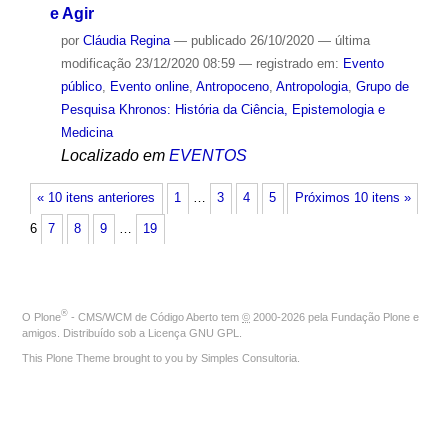
e Agir
por
Cláudia Regina
—
publicado
26/10/2020
—
última
modificação
23/12/2020 08:59
— registrado em:
Evento
público
,
Evento online
,
Antropoceno
,
Antropologia
,
Grupo de
Pesquisa Khronos: História da Ciência, Epistemologia e
Medicina
Localizado em
EVENTOS
« 10 itens anteriores
1
…
3
4
5
Próximos 10 itens »
6
7
8
9
…
19
®
O
Plone
- CMS/WCM de Código Aberto
tem
©
2000-2026 pela
Fundação Plone
e
amigos. Distribuído sob a
Licença GNU GPL
.
This Plone Theme brought to you by
Simples Consultoria
.