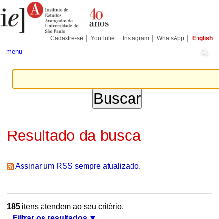
Ir
Ferramentas
Seções
para
Pessoais
o
conteúdo.
|
Cadastre-se
YouTube
Instagram
WhatsApp
English
Ir
para
menu
a
navegação
Resultado da busca
Assinar um RSS sempre atualizado.
185
itens atendem ao seu critério.
Filtrar os resultados