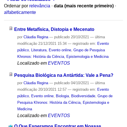
Ordenar por
relevância
·
data (mais recente primeiro)
·
alfabeticamente
Entre Metafísica, Distopia e Mecenato
por
Cláudia Regina
—
publicado
20/10/2021
—
última
modificação
21/12/2021 15:34
— registrado em:
Evento
público
,
Literatura
,
Evento online
,
Grupo de Pesquisa
Khronos: História da Ciência, Epistemologia e Medicina
Localizado em
EVENTOS
Pesquisa Biológica na Antártida: Vale a Pena?
por
Cláudia Regina
—
publicado
04/10/2021
—
última
modificação
20/10/2021 12:57
— registrado em:
Evento
público
,
Evento online
,
Biologia
,
Biodiversidade
,
Grupo de
Pesquisa Khronos: História da Ciência, Epistemologia e
Medicina
Localizado em
EVENTOS
O Que Esperamos Encontrar em Nossas