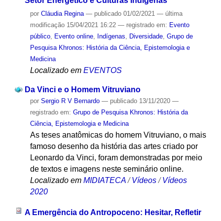
Setor Energético e Culturas Indígenas
por
Cláudia Regina
—
publicado
01/02/2021
—
última
modificação
15/04/2021 16:22
— registrado em:
Evento
público
,
Evento online
,
Indígenas
,
Diversidade
,
Grupo de
Pesquisa Khronos: História da Ciência, Epistemologia e
Medicina
Localizado em
EVENTOS
Da Vinci e o Homem Vitruviano
por
Sergio R V Bernardo
—
publicado
13/11/2020
—
registrado em:
Grupo de Pesquisa Khronos: História da
Ciência, Epistemologia e Medicina
As teses anatômicas do homem Vitruviano, o mais
famoso desenho da história das artes criado por
Leonardo da Vinci, foram demonstradas por meio
de textos e imagens neste seminário online.
Localizado em
MIDIATECA
/
Vídeos
/
Vídeos
2020
A Emergência do Antropoceno: Hesitar, Refletir