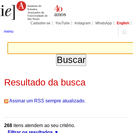
Ir
Ferramentas
Seções
para
Pessoais
o
conteúdo.
|
Cadastre-se
YouTube
Instagram
WhatsApp
English
Ir
para
menu
a
navegação
Resultado da busca
Assinar um RSS sempre atualizado.
268
itens atendem ao seu critério.
Filtrar os resultados